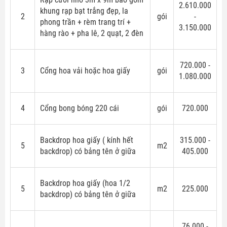
2.610.000
khung rạp bạt trắng đẹp,
la
2
gói
-
phong trần + rèm trang trí +
3.150.000
hàng rào + pha lê, 2 quạt, 2 đèn
720.000 -
3
Cổng hoa vải hoặc hoa giấy
gói
1.080.000
4
Cổng bong bóng 220 cái
gói
720.000
Backdrop hoa giấy ( kính hết
315.000 -
5
m2
backdrop) có bảng tên ở giữa
405.000
Backdrop hoa giấy (hoa 1/2
5
m2
225.000
backdrop) có bảng tên ở giữa
76.000 -