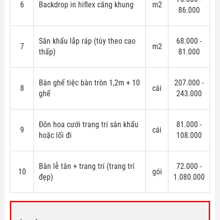
6
Backdrop in hiflex căng khung
m2
86.000
Sân khấu lắp ráp (tùy theo cao
68.000 -
7
m2
thấp)
81.000
Bàn ghế tiệc bàn tròn 1,2m + 10
207.000 -
8
cái
ghế
243.000
Đôn hoa cưới trang trí sân khấu
81.000 -
9
cái
hoặc lối đi
108.000
Bàn lễ tân + trang trí (trang trí
72.000 -
10
gói
đẹp)
1.080.000