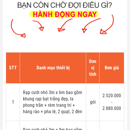
Đơn
STT
Danh mục thiết bị
vị
Đơn giá
tính
Rạp cưới nhỏ 3m x 6m bao gồm
2.520.000
khung rạp bạt trắng đẹp, la
1
gói
-
phong trần + rèm trang trí +
2.880.000
hàng rào + pha lê, 2 quạt, 2 đèn
Rạp cưới nhỏ 3m x 9m bao gồm