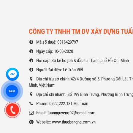
thích, mong muốn, tính chất buổi tiệc
đơn vị
cũng như phù hợp với mức chi phí bỏ ra
ngay v
cho công tác tổ chức tiệc, Tuấn Nguyễn
cách nh
cam kết sẽ đáp ứng đầy đủ cho quý khách
hàng từ mẫu mã, màu sắc, chất liệu sản
CÔNG TY TNHH TM DV XÂY DỰNG TUẤN
phẩm cũng như kích cỡ, số lượng mà quý
khách cần để thực hiện sự kiện.
Mã số thuế: 0316429797
Ngày cấp: 10-08-2020
Nơi cấp: Sở kế hoạch & đầu tư Thành phố Hồ Chí Minh
Người đại diện: Lê Trần Việt
Địa chỉ trụ sở chính:42/4 Đường số 5, Phường Cát Lái, 
Minh, Việt Nam
ZALO
Địa chỉ chi nhánh: Số 199 Bình Trưng, Phường Bình Trưn
Phone: 0922.222.181 Mr. Tuấn
Email:
tuannguyenq02@gmail.com
Website:
www.thuebanghe.com.vn