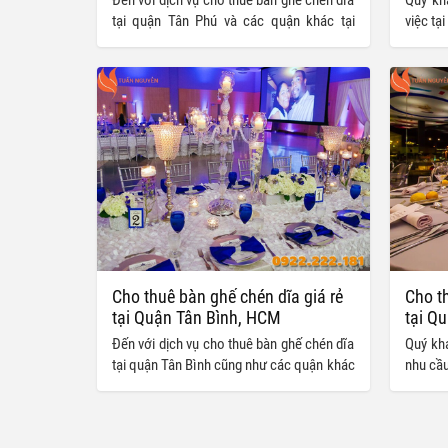
tại quận Tân Phú và các quận khác tại
việc tạ
TP.HCM của Tuấn Nguyễn, bạn sẽ hoàn
chức ch
toàn hài lòng bởi những ưu điểm hấp dẫn
vẫn ch
mà dịch vụ của chúng tôi mang lại:
ghế phù
tôi để
bộ bàn
giá tốt 
Cho thuê bàn ghế chén dĩa giá rẻ
Cho th
tại Quận Tân Bình, HCM
tại Q
Đến với dịch vụ cho thuê bàn ghế chén dĩa
Quý kh
tại quận Tân Bình cũng như các quận khác
nhu cầu
tại HCM do Tuấn Nguyễn cung cấp, quý
dĩa tại
khách hàng có thể thoải mái lựa chọn cho
tổ chức
mình những bộ bàn ghế phù hợp với sở
khác t