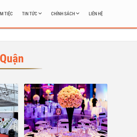
M TIỆC
TIN TỨC
CHÍNH SÁCH
LIÊN HỆ
 Quận