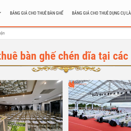
BẢNG GIÁ CHO THUÊ BÀN GHẾ
BẢNG GIÁ CHO THUÊ DỤNG CỤ LÀ
uận
thuê bàn ghế chén dĩa tại các