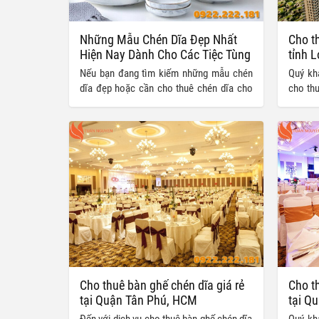
Những Mẫu Chén Dĩa Đẹp Nhất
Cho th
Hiện Nay Dành Cho Các Tiệc Tùng
tỉnh 
Nếu bạn đang tìm kiếm những mẫu chén
Quý kh
dĩa đẹp hoặc cần cho thuê chén dĩa cho
cho thu
bữa tiệc của mình, dưới đây là một số
Long An
mẫu chén dĩa đẹp nhất hiện nay, phù hợp
được h
cho các tiệc tùng.
Cho thuê bàn ghế chén dĩa giá rẻ
Cho th
tại Quận Tân Phú, HCM
tại Q
Đến với dịch vụ cho thuê bàn ghế chén dĩa
Quý kh