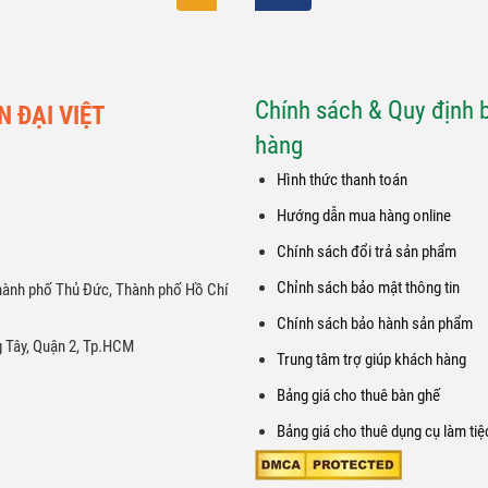
 cho thuê phù hợp có thể liên hệ
khách hàng những gói dịch vụ chấ
ới chúng tôi để được đáp ứng một
với mức giá siêu ưu đãi cùng hà
anh chóng và hiệu quả nhất.
những giá trị hấp dẫn khi sử dụng
của chúng tôi.
Chính sách & Quy định 
 ĐẠI VIỆT
hàng
Hình thức thanh toán
Hướng dẫn mua hàng online
Chính sách đổi trả sản phẩm
Chỉnh sách bảo mật thông tin
Thành phố Thủ Đức, Thành phố Hồ Chí
Chính sách bảo hành sản phẩm
g Tây, Quận 2, Tp.HCM
Trung tâm trợ giúp khách hàng
Bảng giá cho thuê bàn ghế
Bảng giá cho thuê dụng cụ làm tiệ