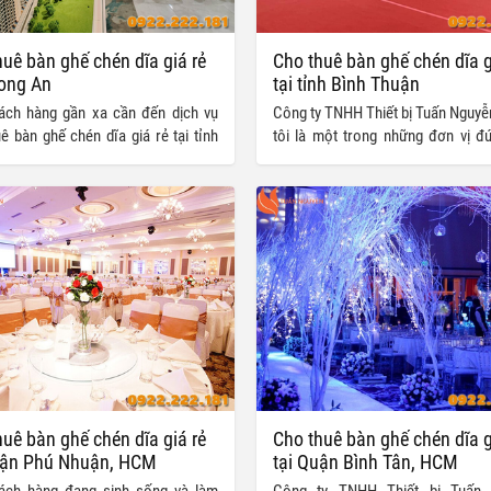
uê bàn ghế chén dĩa giá rẻ
Cho thuê bàn ghế chén dĩa g
Long An
tại tỉnh Bình Thuận
ách hàng gần xa cần đến dịch vụ
Công ty TNHH Thiết bị Tuấn Nguyễ
ê bàn ghế chén dĩa giá rẻ tại tỉnh
tôi là một trong những đơn vị đ
 xin liên hệ ngay với chúng tôi để
trong lĩnh vực cho thuê bàn ghế 
ỗ trợ nhanh chóng.
giá rẻ tại tỉnh Bình Thuận, Bình
đặc biệt là tại TP.HCM cũng như 
thành khác trên toàn quốc.
uê bàn ghế chén dĩa giá rẻ
Cho thuê bàn ghế chén dĩa g
uận Phú Nhuận, HCM
tại Quận Bình Tân, HCM
ách hàng đang sinh sống và làm
Công ty TNHH Thiết bị Tuấn 