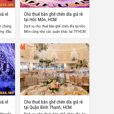
iá rẻ
Cho thuê bàn ghế chén dĩa giá rẻ
tại Hóc Môn, HCM
n chúng
Dịch vụ cho thuê bàn ghế chén dĩa tại Hóc
ứng đầu
Môn cũng như các quận khác tại TP.HCM
chén dĩa
nhằm phục vụ cho các công tác tổ chức
 Dương,
sự kiện từ lâu đã trở thành dịch vụ phổ
các tỉnh
biến và đáp ứng nhu cầu của nhiều khách
hàng, đặc biệt là với các bạn trẻ hay các
đơn vị thường xuyên đứng ra tổ chức sự
kiện. Việc lựa chọn đơn vị cung cấp dịch
vụ uy tín sẽ giúp cho chương trình và sự
kiện của quý khách được đảm bảo diễn ra
thành công tốt đẹp và trọn vẹn hơn.
iá rẻ
Cho thuê bàn ghế chén dĩa giá rẻ
tại Quận Bình Thạnh, HCM
Nguyễn
Dịch vụ cho thuê bàn ghế chén dĩa tại