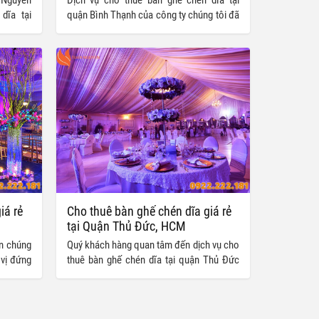
dĩa tại
quận Bình Thạnh của công ty chúng tôi đã
khác tại
và đang là một trong những dịch vụ nhận
nh khác
được sự quan tâm và lựa chọn của đông
yên cho
đảo khách hàng tại TP.HCM.
hén dĩa
 chương
ỗ chạp,…
 cả các
ả những
t.
iá rẻ
Cho thuê bàn ghế chén dĩa giá rẻ
tại Quận Thủ Đức, HCM
n chúng
Quý khách hàng quan tâm đến dịch vụ cho
 vị đứng
thuê bàn ghế chén dĩa tại quận Thủ Đức
ghế tại
cũng như các quận khác do Tuấn Nguyễn
hác tại
chúng tôi cung cấp có thể liên hệ ngay
ho quý
hôm nay để đem về cho mình gói dịch vụ