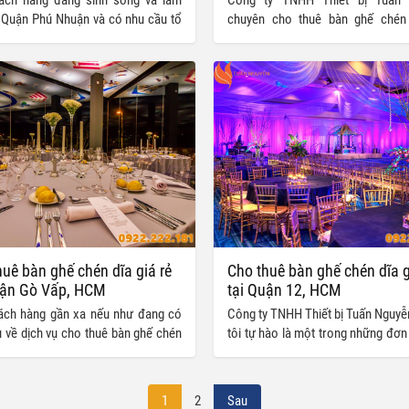
i Quận Phú Nhuận và có nhu cầu tổ
chuyên cho thuê bàn ghế chén 
ương trình, sự kiện tại đây nhưng
quận Bình Tân và các quận huyện 
ưa tìm được đơn vị cho thuê bàn
TP.HCM cũng như các tỉnh thà
 hợp có thể liên hệ ngay với chúng
trên toàn quốc. Chúng tôi chu
 có cơ hội sở hữu cho mình những
thuê đa dạng các loại bàn ghế, c
 ghế đạt chuẩn chất lượng với mức
khác nhau nhằm phục vụ cho các
nhất thị trường.
trình, sự kiện, lễ tết, cưới hỏi, gi
đảm bảo cung cấp đầy đủ cho tất
yêu cầu của quý khách hàng, kể c
yêu cầu từ khách hàng khó tính nhấ
uê bàn ghế chén dĩa giá rẻ
Cho thuê bàn ghế chén dĩa g
uận Gò Vấp, HCM
tại Quận 12, HCM
ách hàng gần xa nếu như đang có
Công ty TNHH Thiết bị Tuấn Nguyễ
 về dịch vụ cho thuê bàn ghế chén
tôi tự hào là một trong những đơn
 quận Gò Vấp cũng như các dịch vụ
đầu trong lĩnh vực cho thuê bàn 
 tiệc tùng, chương trình, sự kiện
quận 12 cũng như các quận k
ại TP.HCM nhưng chưa tìm được
TP.HCM, cam kết mang đến c
1
2
Sau