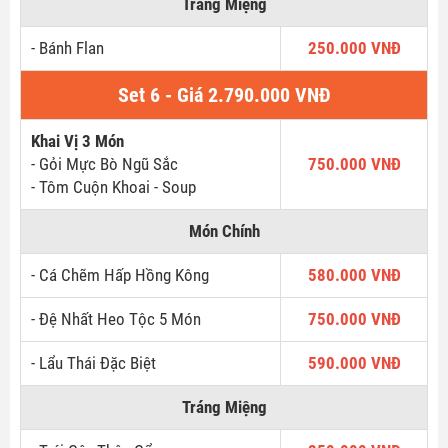
Tráng Miệng
- Bánh Flan
250.000 VNĐ
Email
Set 6 - Giá 2.790.000 VNĐ
Khai Vị 3 Món
- Gỏi Mực Bò Ngũ Sắc
750.000 VNĐ
GỬI LIÊN HỆ NGAY
- Tôm Cuộn Khoai - Soup
Món Chính
- Cá Chẽm Hấp Hồng Kông
580.000 VNĐ
- Đệ Nhất Heo Tộc 5 Món
750.000 VNĐ
- Lẩu Thái Đặc Biệt
590.000 VNĐ
Tráng Miệng