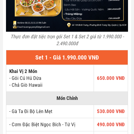
Thực đơn đặt tiệc trọn gói Set 1 & Set 2 giá từ 1.990.000 -
2.490.000đ
Set 1 - Giá 1.990.000 VNĐ
Khai Vị 2 Món
- Gỏi Củ Hủ Dừa
650.000 VNĐ
- Chả Giò Hawaii
Món Chính
- Gà Ta Đi Bộ Lên Mẹt
530.000 VNĐ
- Cơm Đặc Biệt Ngọc Bích - Tứ Vị
490.000 VNĐ