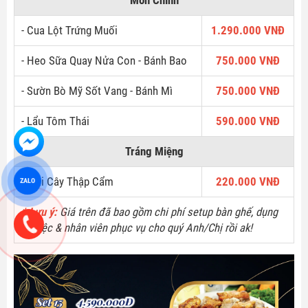
Món Chính
- Cua Lột Trứng Muối
1.290.000 VNĐ
- Heo Sữa Quay Nửa Con - Bánh Bao
750.000 VNĐ
- Sườn Bò Mỹ Sốt Vang - Bánh Mì
750.000 VNĐ
- Lẩu Tôm Thái
590.000 VNĐ
Tráng Miệng
- Trái Cây Thập Cẩm
220.000 VNĐ
ZALO
* Lưu ý:
Giá trên đã bao gồm chi phí setup bàn ghế, dụng
cụ tiệc & nhân viên phục vụ cho quý Anh/Chị rồi ak!