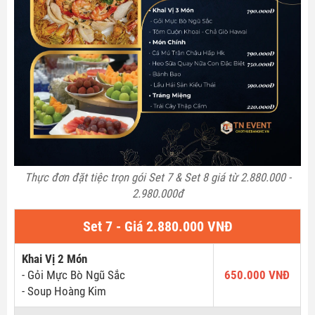
Thực đơn đặt tiệc trọn gói Set 7 & Set 8 giá từ 2.880.000 -
2.980.000đ
Set 7 - Giá 2.880.000 VNĐ
Khai Vị 2 Món
- Gỏi Mực Bò Ngũ Sắc
650.000 VNĐ
- Soup Hoàng Kim