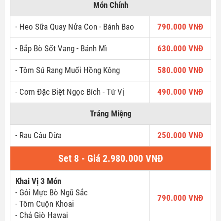
Món Chính
- Heo Sữa Quay Nửa Con - Bánh Bao
790.000 VNĐ
- Bắp Bò Sốt Vang - Bánh Mì
630.000 VNĐ
- Tôm Sú Rang Muối Hồng Kông
580.000 VNĐ
- Cơm Đặc Biệt Ngọc Bích - Tứ Vị
490.000 VNĐ
Tráng Miệng
- Rau Câu Dừa
250.000 VNĐ
Set 8 - Giá 2.980.000 VNĐ
Khai Vị 3 Món
- Gỏi Mực Bò Ngũ Sắc
790.000 VNĐ
- Tôm Cuộn Khoai
- Chả Giò Hawai