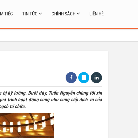
M TIỆC
TIN TỨC
CHÍNH SÁCH
LIÊN HỆ
 bị kỹ lưỡng. Dưới đây, Tuấn Nguyễn chúng tôi xin
uá trình hoạt động cũng như cung cấp dịch vụ của
oạch tổ chức.