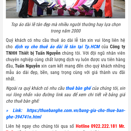
Top áo dài lễ tân đẹp mà nhiều người thường hay lựa chọn
trong năm 2000
Quý khách có nhu cầu thuê áo dài lễ tân xin vui lòng liên hệ
cho
dịch vụ cho thuê áo dài lễ tân tại Tp.HCM
của
Công ty
TNHH Thiết bị Tuấn Nguyễn
chúng tôi. Với đội ngũ nhân viên
chuyên nghiệp cùng chất lượng dịch vụ luôn được ưu tiên hàng
đầu,
Tuấn Nguyễn
xin cam kết mang đến cho quý khách những
mẫu áo dài đẹp, bền, sang trọng cùng với giá thành ưu đãi
nhất.
Ngoài ra quý khách có nhu cầu
thuê bàn ghế
của chúng tôi, xin
vui lòng nhấn vào đường link sau để xem chi tiết về bảng giá
cho thuê bàn ghế:
» Link:
https://thuebanghe.com.vn/bang-gia-cho-thue-ban-
ghe-394741n.html
Liên hệ ngay cho chúng tôi qua số
Hotline 0922.222.181 Mr.