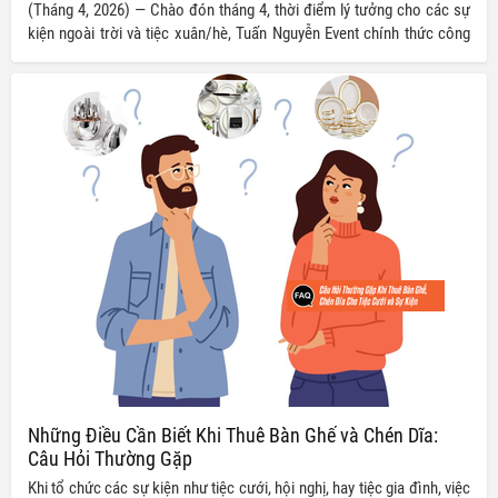
(Tháng 4, 2026) — Chào đón tháng 4, thời điểm lý tưởng cho các sự
kiện ngoài trời và tiệc xuân/hè, Tuấn Nguyễn Event chính thức công
bố chương trình khuyến mãi bùng nổ Mùa Sự Kiện Vàng - Ưu Đãi Bạc.
Đây là cơ hội vàng để các đối tác, doanh nghiệp và các cặp đôi tạo
nên những khoảnh khắc đáng nhớ với chi phí tối ưu nhất.
Những Điều Cần Biết Khi Thuê Bàn Ghế và Chén Dĩa:
Câu Hỏi Thường Gặp
Khi tổ chức các sự kiện như tiệc cưới, hội nghị, hay tiệc gia đình, việc