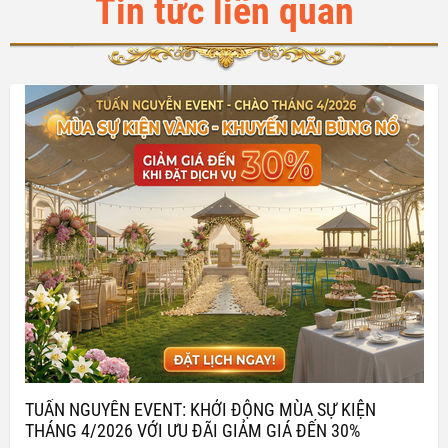
Tin tức liên quan
TUẤN NGUYỄN EVENT: KHỞI ĐỘNG MÙA SỰ KIỆN
THÁNG 4/2026 VỚI ƯU ĐÃI GIẢM GIÁ ĐẾN 30%