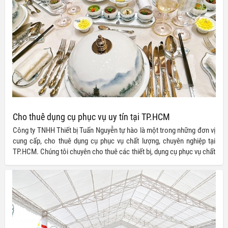
Cho thuê dụng cụ phục vụ uy tín tại TP.HCM
Công ty TNHH Thiết bị Tuấn Nguyễn tự hào là một trong những đơn vị
cung cấp, cho thuê dụng cụ phục vụ chất lượng, chuyên nghiệp tại
TP.HCM. Chúng tôi chuyên cho thuê các thiết bị, dụng cụ phục vụ chất
lượng cao với nhiều mẫu mã đa dạng, đẹp mắt cho các buổi tiệc tùng,
sự kiện được tổ chức tại gia, nhà hàng hay ở nhiều địa điểm với những
tính chất và quy mô khác nhau tùy theo ý muốn của khách hàng.