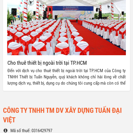
Cho thuê thiết bị ngoài trời tại TP.HCM
Đến với dịch vụ cho thuê thiết bị ngoài trời tại TP.HCM của Công ty
TNHH Thiết bị Tuấn Nguyễn, quý khách không chỉ hài lòng về chất
lượng dịch vụ, thiết bị, dụng cụ do chúng tôi cung cấp mà còn có thể
tuyệt đối an tâm với giá thành cho thuê dịch vụ. Sử dụng dịch vụ cho
thuê thiết bị ngoài trời của chúng tôi, đồng nghĩa với việc bạn sẽ tiết
kiệm được một khoản chi phí không nhỏ cho công tác chuẩn bị sự
kiện nhờ vào giá thành ưu đãi mà chúng tôi cung cấp.
CÔNG TY TNHH TM DV XÂY DỰNG TUẤN ĐẠI
VIỆT
Mã số thuế: 0316429797