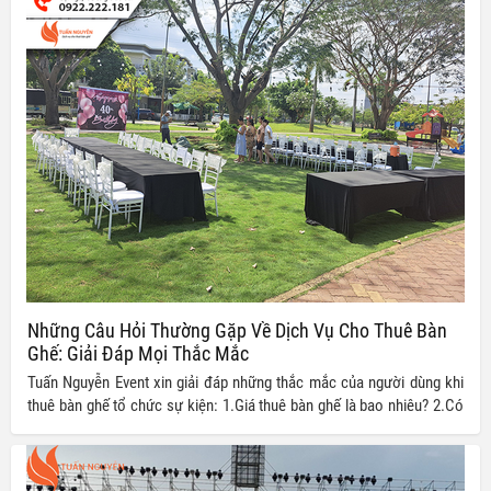
Những Câu Hỏi Thường Gặp Về Dịch Vụ Cho Thuê Bàn
Ghế: Giải Đáp Mọi Thắc Mắc
Tuấn Nguyễn Event xin giải đáp những thắc mắc của người dùng khi
thuê bàn ghế tổ chức sự kiện: 1.Giá thuê bàn ghế là bao nhiêu? 2.Có
nhiều loại bàn ghế nào để lựa chọn? 3.Tôi có thể thuê bàn ghế trong
bao lâu? 4.Có dịch vụ giao và lắp đặt bàn ghế không? 5.Có giảm giá
cho thuê số lượng lớn không?..