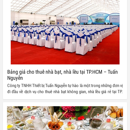
Bảng giá cho thuê nhà bạt, nhà lều tại TP.HCM – Tuấn
Nguyễn
Công ty TNHH Thiết bị Tuấn Nguyễn tự hào là một trong những đơn vị
đi đầu về dịch vụ cho thuê nhà bạt không gian, nhà lều giá rẻ tại TP.
HCM trong suốt nhiều năm qua. Các dịch vụ của chúng tôi cung cấp
đều luôn cam kết về chất lượng cùng giá thành, đảm bảo mang đến
cho quý khách hàng những trải nghiệm tốt nhất khi thực hiện công tác
tổ chức các sự kiện và chương trình.