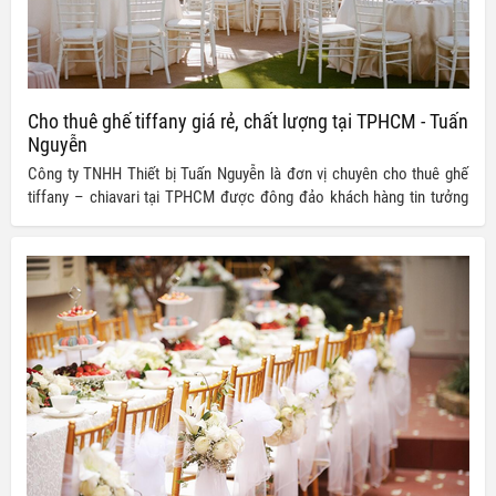
Cho thuê ghế tiffany giá rẻ, chất lượng tại TPHCM - Tuấn
Nguyễn
Công ty TNHH Thiết bị Tuấn Nguyễn là đơn vị chuyên cho thuê ghế
tiffany – chiavari tại TPHCM được đông đảo khách hàng tin tưởng
lựa chọn. Các sản phẩm ghế tiffany – chiavari tại Tuấn Nguyễn được
nhập khẩu trực tiếp từ nước ngoài với các thiết kế đẹp mắt, đa dạng
từ kiểu dáng đến kích cỡ, mẫu mã