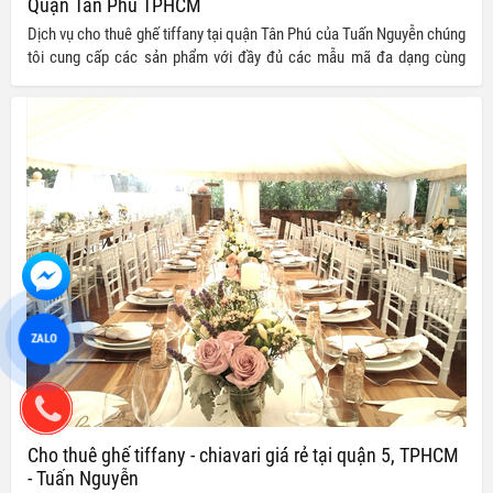
Quận Tân Phú TPHCM
Dịch vụ cho thuê ghế tiffany tại quận Tân Phú của Tuấn Nguyễn chúng
tôi cung cấp các sản phẩm với đầy đủ các mẫu mã đa dạng cùng
nhiều kích cỡ, kiểu dáng khác nhau đảm bảo mang đến quý khách
hàng nhiều sự lựa chọn hơn cho buổi tiệc và sự kiện của mình
ZALO
Cho thuê ghế tiffany - chiavari giá rẻ tại quận 5, TPHCM
- Tuấn Nguyễn