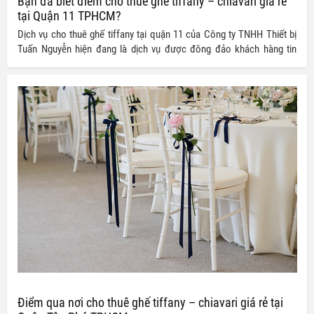
Bạn đã biết điểm cho thuê ghế tiffany – chiavari giá rẻ
tại Quận 11 TPHCM?
Dịch vụ cho thuê ghế tiffany tại quận 11 của Công ty TNHH Thiết bị
Tuấn Nguyễn hiện đang là dịch vụ được đông đảo khách hàng tin
tưởng và lựa chọn. Không chỉ mang đến khách hàng của mình những
sản phẩm đạt chuẩn chất lượng, các dịch vụ của Tuấn Nguyễn cung
cấp cũng khiến người dùng vô cùng hài lòng nhờ vào mức giá ưu đãi
mà chúng tôi mang lại.
Điểm qua nơi cho thuê ghế tiffany – chiavari giá rẻ tại