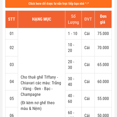
Click here để được tư vấn trực tiếp bạn nhé ^-^
Số
Đơn
STT
HẠNG MỤC
ĐVT
giá
Lượng
01
1 - 10
Cái
75.000
10 -
02
Cái
70.000
20
20 -
03
Cái
65.000
30
Cho thuê ghế Tiffany -
30 -
04
Cái
60.000
Chiavari các màu: Trắng
40
- Vàng - Đen - Bạc -
Champagne
40 -
05
Cái
55.000
60
(Đi kèm nơ ghế theo
màu & Nệm)
60 -
06
Cái
50.000