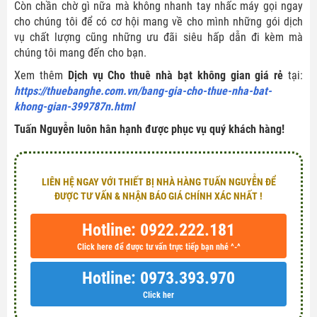
Còn chần chờ gì nữa mà không nhanh tay nhấc máy gọi ngay
cho chúng tôi để có cơ hội mang về cho mình những gói dịch
vụ chất lượng cũng những ưu đãi siêu hấp dẫn đi kèm mà
chúng tôi mang đến cho bạn.
Xem thêm
Dịch vụ Cho thuê nhà bạt không gian giá rẻ
tại:
https://thuebanghe.com.vn/bang-gia-cho-thue-nha-bat-
khong-gian-399787n.html
Tuấn Nguyễn luôn hân hạnh được phục vụ quý khách hàng!
LIÊN HỆ NGAY VỚI THIẾT BỊ NHÀ HÀNG TUẤN NGUYỄN ĐỂ
ĐƯỢC TƯ VẤN & NHẬN BÁO GIÁ CHÍNH XÁC NHẤT !
Hotline: 0922.222.181
Click here để được tư vấn trực tiếp bạn nhé ^-^
Hotline: 0973.393.970
Click her