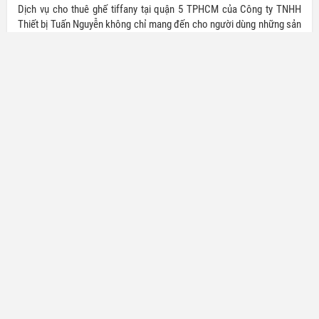
Dịch vụ cho thuê ghế tiffany tại quận 5 TPHCM của Công ty TNHH
Thiết bị Tuấn Nguyễn không chỉ mang đến cho người dùng những sản
phẩm đẹp và chất lượng mà còn rất được lòng khách hàng khi cung
cấp dịch vụ với mức giá vô cùng hấp dẫn.
Cho thuê ghế tiffany - chiavari giá rẻ tại quận 6, TPHCM
- Tuấn Nguyễn
Tự hào là đơn vị cung cấp, cho thuê ghế tiffany tại quận 6, TPHCM