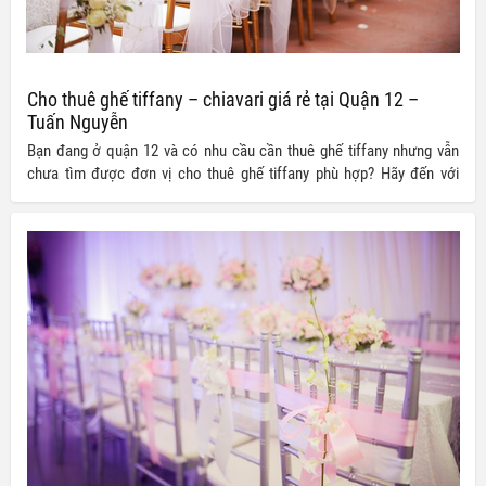
Cho thuê ghế tiffany – chiavari giá rẻ tại Quận 12 –
Tuấn Nguyễn
Bạn đang ở quận 12 và có nhu cầu cần thuê ghế tiffany nhưng vẫn
chưa tìm được đơn vị cho thuê ghế tiffany phù hợp? Hãy đến với
Công ty TNHH Thiết bị Tuấn Nguyễn chúng tôi để sở hữu ngay cho
mình những bộ ghế tiffany – chiavari chất lượng, đầy đủ mẫu mã,
kích cỡ với giá thành hấp dẫn nhất.