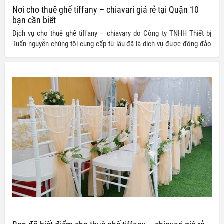
Nơi cho thuê ghế tiffany – chiavari giá rẻ tại Quận 10
bạn cần biết
Dịch vụ cho thuê ghế tiffany – chiavary do Công ty TNHH Thiết bị
Tuấn nguyễn chúng tôi cung cấp từ lâu đã là dịch vụ được đông đảo
khách hàng gần xa tin tưởng lựa chọn. Đến với dịch vụ của chúng tôi,
quý khách vừa có thể hoàn toàn an tâm về chất lượng sản phẩm lại
vừa có thể tiết kiệm cho mình được một khoản chi phí tổ chức sự
kiện nhờ vào mức giá ưu đãi mà dịch vụ của chúng tôi mang đến.