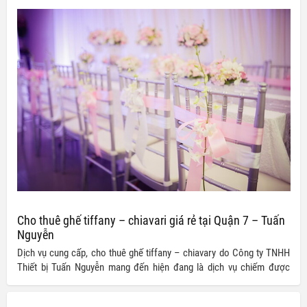
mình những bộ ghế tiffany – chiavari chất lượng, đầy đủ mẫu mã,
kích cỡ với giá thành hấp dẫn nhất.
Cho thuê ghế tiffany – chiavari giá rẻ tại Quận 7 – Tuấn
Nguyễn
Dịch vụ cung cấp, cho thuê ghế tiffany – chiavary do Công ty TNHH
Thiết bị Tuấn Nguyễn mang đến hiện đang là dịch vụ chiếm được
được rất nhiều lòng tin của khách hàng nhờ vào sự uy tín về chất
lượng cũng như mức giá ưu đãi mà nó mang lại.