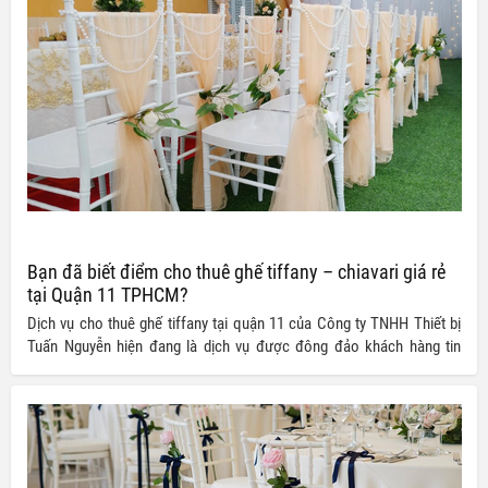
Bạn đã biết điểm cho thuê ghế tiffany – chiavari giá rẻ
tại Quận 11 TPHCM?
Dịch vụ cho thuê ghế tiffany tại quận 11 của Công ty TNHH Thiết bị
Tuấn Nguyễn hiện đang là dịch vụ được đông đảo khách hàng tin
tưởng và lựa chọn. Không chỉ mang đến khách hàng của mình những
sản phẩm đạt chuẩn chất lượng, các dịch vụ của Tuấn Nguyễn cung
cấp cũng khiến người dùng vô cùng hài lòng nhờ vào mức giá ưu đãi
mà chúng tôi mang lại.