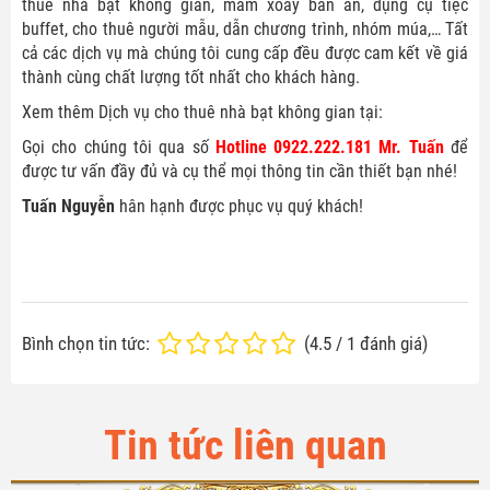
thuê nhà bạt không gian, mâm xoay bàn ăn, dụng cụ tiệc
buffet, cho thuê người mẫu, dẫn chương trình, nhóm múa,… Tất
cả các dịch vụ mà chúng tôi cung cấp đều được cam kết về giá
thành cùng chất lượng tốt nhất cho khách hàng.
Xem thêm Dịch vụ cho thuê nhà bạt không gian tại:
Gọi cho chúng tôi qua số
Hotline 0922.222.181 Mr. Tuấn
để
được tư vấn đầy đủ và cụ thể mọi thông tin cần thiết bạn nhé!
Tuấn Nguyễn
hân hạnh được phục vụ quý khách!
LIÊN HỆ ĐẶT DỊCH VỤ TẠI ĐÂY
Liên hệ ngay để biết thêm chương trình khuyến mãi trong
tháng và bảng giá chi tiết của từng gói cước dịch vụ.
Bình chọn tin tức:
(
4.5
/
1
đánh giá)
Họ tên
*
Tin tức liên quan
Điện thoại
*