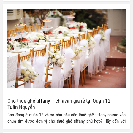
nhập khẩu trực tiếp từ nước ngoài với các thiết kế đẹp mắt, đa dạng
từ kiểu dáng đến kích cỡ, mẫu mã
Cho thuê ghế tiffany – chiavari giá rẻ tại Quận 12 –
Tuấn Nguyễn
Bạn đang ở quận 12 và có nhu cầu cần thuê ghế tiffany nhưng vẫn
chưa tìm được đơn vị cho thuê ghế tiffany phù hợp? Hãy đến với
Công ty TNHH Thiết bị Tuấn Nguyễn chúng tôi để sở hữu ngay cho