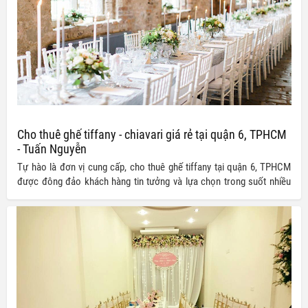
Cho thuê ghế tiffany - chiavari giá rẻ tại quận 6, TPHCM
- Tuấn Nguyễn
Tự hào là đơn vị cung cấp, cho thuê ghế tiffany tại quận 6, TPHCM
được đông đảo khách hàng tin tưởng và lựa chọn trong suốt nhiều
năm qua, Công ty TNHH Thiết bị Tuấn Nguyễn chúng tôi luôn cam kết
mang đến cho quý khách những sản phẩm ghế tiffany – chiavary chất
lượng cùng mức giá ưu đãi nhất thị trường.