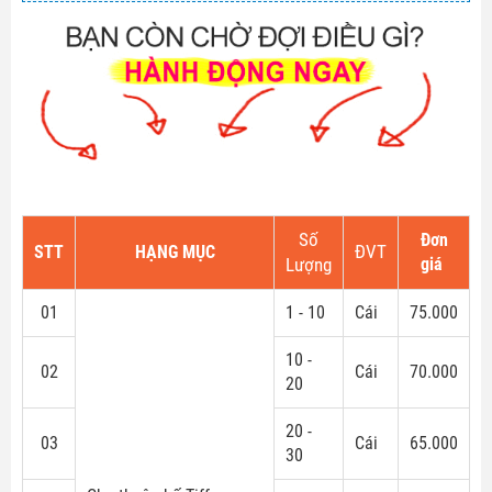
Số
Đơn
STT
HẠNG MỤC
ĐVT
giá
Lượng
01
1 - 10
Cái
75.000
10 -
02
Cái
70.000
20
20 -
03
Cái
65.000
30