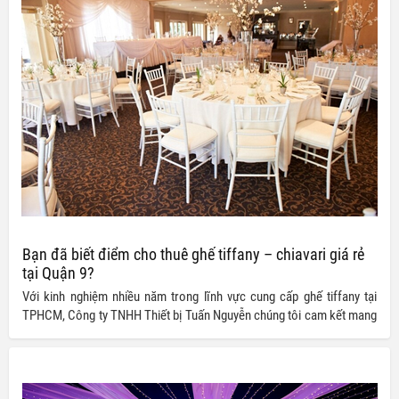
Bạn đã biết điểm cho thuê ghế tiffany – chiavari giá rẻ
tại Quận 9?
Với kinh nghiệm nhiều năm trong lĩnh vực cung cấp ghế tiffany tại
TPHCM, Công ty TNHH Thiết bị Tuấn Nguyễn chúng tôi cam kết mang
đến quý khách những sản phẩm chất lượng cùng giá thành tốt nhất thị
trường. Đến ngay với dịch vụ của chúng tôi để có được sự lựa chọn
tốt nhất cho sự kiện của bạn.