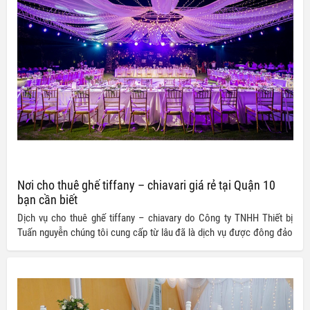
Nơi cho thuê ghế tiffany – chiavari giá rẻ tại Quận 10
bạn cần biết
Dịch vụ cho thuê ghế tiffany – chiavary do Công ty TNHH Thiết bị
Tuấn nguyễn chúng tôi cung cấp từ lâu đã là dịch vụ được đông đảo
khách hàng gần xa tin tưởng lựa chọn. Đến với dịch vụ của chúng tôi,
quý khách vừa có thể hoàn toàn an tâm về chất lượng sản phẩm lại
vừa có thể tiết kiệm cho mình được một khoản chi phí tổ chức sự
kiện nhờ vào mức giá ưu đãi mà dịch vụ của chúng tôi mang đến.