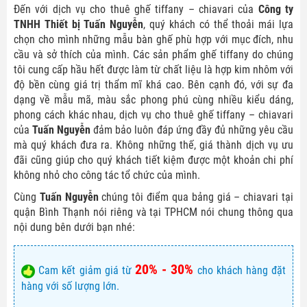
Đến với dịch vụ cho thuê ghế tiffany – chiavari của
Công ty
TNHH Thiết bị Tuấn Nguyễn
, quý khách có thể thoải mái lựa
chọn cho mình những mẫu bàn ghế phù hợp với mục đích, nhu
cầu và sở thích của mình. Các sản phẩm ghế tiffany do chúng
tôi cung cấp hầu hết được làm từ chất liệu là hợp kim nhôm với
độ bền cùng giá trị thẩm mĩ khá cao. Bên cạnh đó, với sự đa
dạng về mẫu mã, màu sắc phong phú cùng nhiều kiểu dáng,
phong cách khác nhau, dịch vụ cho thuê ghế tiffany – chiavari
của
Tuấn Nguyễn
đảm bảo luôn đáp ứng đầy đủ những yêu cầu
mà quý khách đưa ra. Không những thế, giá thành dịch vụ ưu
đãi cũng giúp cho quý khách tiết kiệm được một khoản chi phí
không nhỏ cho công tác tổ chức của mình.
Cùng
Tuấn Nguyễn
chúng tôi điểm qua bảng giá – chiavari tại
quận Bình Thạnh nói riêng và tại TPHCM nói chung thông qua
nội dung bên dưới bạn nhé:
20% - 30%
Cam kết giảm giá từ
cho khách hàng đặt
hàng với số lượng lớn.