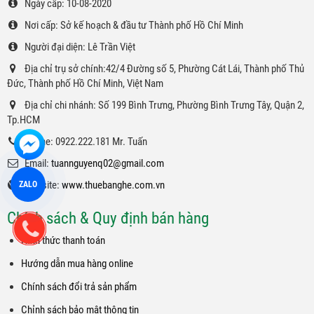
Ngày cấp: 10-08-2020
Nơi cấp: Sở kế hoạch & đầu tư Thành phố Hồ Chí Minh
Người đại diện: Lê Trần Việt
Địa chỉ trụ sở chính:42/4 Đường số 5, Phường Cát Lái, Thành phố Thủ
Đức, Thành phố Hồ Chí Minh, Việt Nam
Địa chỉ chi nhánh: Số 199 Bình Trưng, Phường Bình Trưng Tây, Quận 2,
Tp.HCM
Phone: 0922.222.181 Mr. Tuấn
Email:
tuannguyenq02@gmail.com
Website:
www.thuebanghe.com.vn
ZALO
Chính sách & Quy định bán hàng
Hình thức thanh toán
Hướng dẫn mua hàng online
Chính sách đổi trả sản phẩm
Chỉnh sách bảo mật thông tin