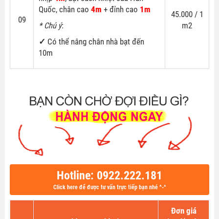
Quốc, chân cao
4m
+ đỉnh cao
1m
45.000 / 1
09
* Chú ý
:
m2
✓
Có thể nâng chân nhà bạt đến
10m
Hotline: 0922.222.181
Click here để được tư vấn trực tiếp bạn nhé ^-^
Đơn giá