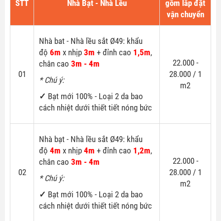
STT
Nhà Bạt - Nhà Lều
gồm lắp đặt
vận chuyển
Nhà bat - Nhà lều sắt Ø49: khẩu
độ
6m
x nhịp
3m
+ đỉnh cao
1,5m
,
22.000 -
chân cao
3m - 4m
01
28.000 / 1
* Chú ý:
m2
✓
Bạt mới 100% - Loại 2 da bao
cách nhiệt dưới thiết tiết nóng bức
Nhà bạt - Nhà lều sắt Ø49: khẩu
độ
4m
x nhịp
4m
+ đỉnh cao
1,2m
,
22.000 -
chân cao
3m - 4m
02
28.000 / 1
* Chú ý:
m2
✓
Bạt mới 100% - Loại 2 da bao
cách nhiệt dưới thiết tiết nóng bức