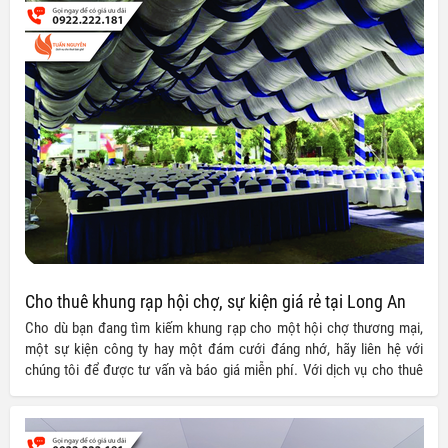
Cho thuê khung rạp hội chợ, sự kiện giá rẻ tại Long An
Cho dù bạn đang tìm kiếm khung rạp cho một hội chợ thương mại,
một sự kiện công ty hay một đám cưới đáng nhớ, hãy liên hệ với
chúng tôi để được tư vấn và báo giá miễn phí. Với dịch vụ cho thuê
khung rạp sự kiện, hội chợ và đám cưới của chúng tôi, việc tổ chức
sự kiện tại Long An chưa bao giờ dễ dàng và tiết kiệm đến thế!