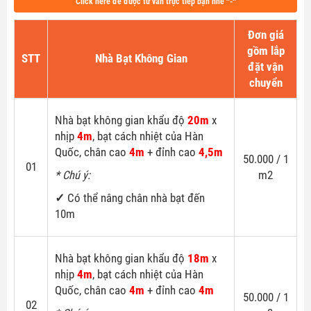
Click here để được tư vấn trực tiếp bạn nhé ^-^
Đơn giá
gồm lắp
STT
Nhà Bạt Không Gian
đặt vận
chuyển
Nhà bạt không gian khẩu độ
20m
x
nhịp
4m
, bạt cách nhiệt của Hàn
Quốc, chân cao
4m
+ đỉnh cao
4,5m
50.000 / 1
01
* Chú ý:
m2
✓
Có thể nâng chân nhà bạt đến
10m
Nhà bạt không gian khẩu độ
18m
x
nhịp
4m
, bạt cách nhiệt của Hàn
Quốc, chân cao
4m
+ đỉnh cao
4m
50.000 / 1
02