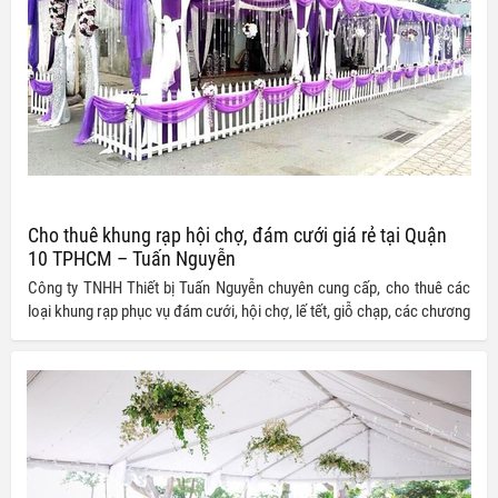
Cho thuê khung rạp hội chợ, đám cưới giá rẻ tại Quận
10 TPHCM – Tuấn Nguyễn
Công ty TNHH Thiết bị Tuấn Nguyễn chuyên cung cấp, cho thuê các
loại khung rạp phục vụ đám cưới, hội chợ, lế tết, giỗ chạp, các chương
trình, sự kiện tổ chức ngoài trời,… tại quận 10, TPHCM với mức giá vô
cùng ưu đãi.