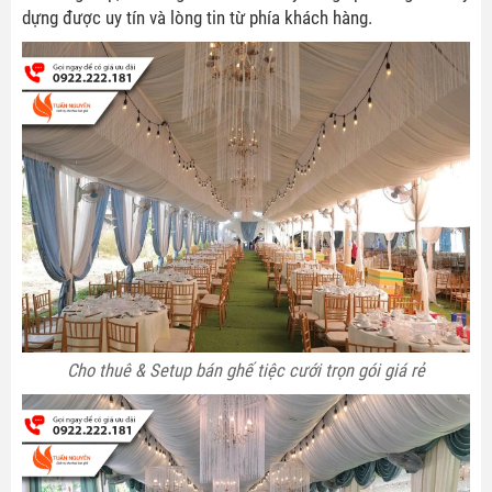
dựng được uy tín và lòng tin từ phía khách hàng.
Email
GỬI LIÊN HỆ NGAY
Cho thuê & Setup bán ghế tiệc cưới trọn gói giá rẻ