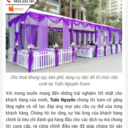
LIÊN HỆ ĐẶT DỊCH VỤ TẠI ĐÂY
Cho thuê khung rạp, bàn ghế, dụng cụ tiệc để tổ chức tiệc
Liên hệ ngay để biết thêm chương trình khuyến mãi trong
cưới tại Tuấn Nguyễn Event
tháng và bảng giá chi tiết của từng gói cước dịch vụ.
Với mong muốn mang đến những trải nghiệm tốt nhất cho
khách hàng của mình,
Tuấn Nguyễn
chúng tôi luôn cố gắng
Họ tên
*
lắng nghe và nỗ lực đáp ứng mọi yêu cầu cụ thể của từng
khách hàng. Chúng tôi tin rằng, sự hài lòng của khách hàng
chính là tiêu chí đánh giá hàng đầu cho các dịch vụ mà chúng
Điện thoại
*
tôi cung cấp, và cũng chính điều này đã giúp chúng tôi xây