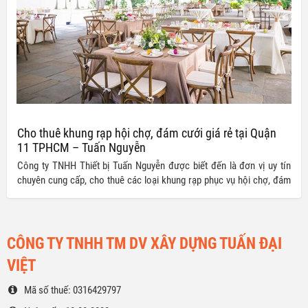
Cho thuê khung rạp hội chợ, đám cưới giá rẻ tại Quận
11 TPHCM – Tuấn Nguyễn
Công ty TNHH Thiết bị Tuấn Nguyễn được biết đến là đơn vị uy tín
chuyên cung cấp, cho thuê các loại khung rạp phục vụ hội chợ, đám
cưới, giỗ chạp, các buổi tiệc, sự kiện, chương trình, lễ tết,… tại quận
11, TPHCM. Cam kết mang đến quý khách hàng những sản phẩm
khung rạp đạt chuẩn chất lượng cùng mức giá vô cùng ưu đãi.
CÔNG TY TNHH TM DV XÂY DỰNG TUẤN ĐẠI
VIỆT
Mã số thuế: 0316429797