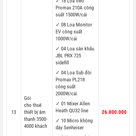
✓ 18 Loa treo
Promax 210A công
suất 1500W/cái
✓ 08 Loa Monitor
EV công suất
1000W/cái
✓ 04 Loa sân khấu
JBL PRX 725
sidefill
✓ 04 Loa Sub đôi
Promax PL218
công suất
2000W/cái
Gói
✓ 01 Mixer Allen
cho thuê
Heath QU32 line
13
thiết bị âm
26.000.000
thanh 3500-
✓ 10 Micro không
4000 khách
dây Senheiser