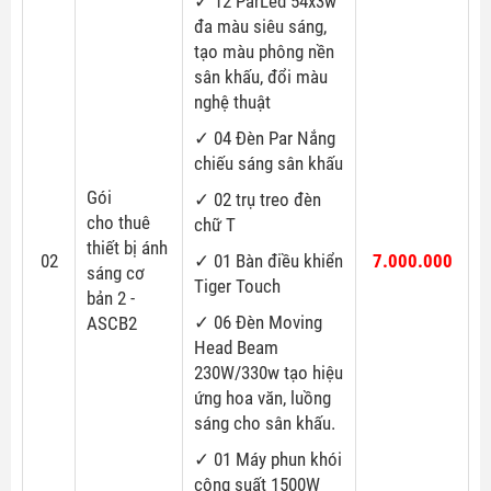
✓ 12 ParLed 54x3w
đa màu siêu sáng,
tạo màu phông nền
sân khấu, đổi màu
nghệ thuật
✓ 04 Đèn Par Nắng
chiếu sáng sân khấu
Gói
✓ 02 trụ treo đèn
cho thuê
chữ T
thiết bị ánh
02
✓ 01 Bàn điều khiển
7.000.000
sáng cơ
Tiger Touch
bản 2 -
✓ 06 Đèn Moving
ASCB2
Head Beam
230W/330w tạo hiệu
ứng hoa văn, luồng
sáng cho sân khấu.
✓ 01 Máy phun khói
công suất 1500W