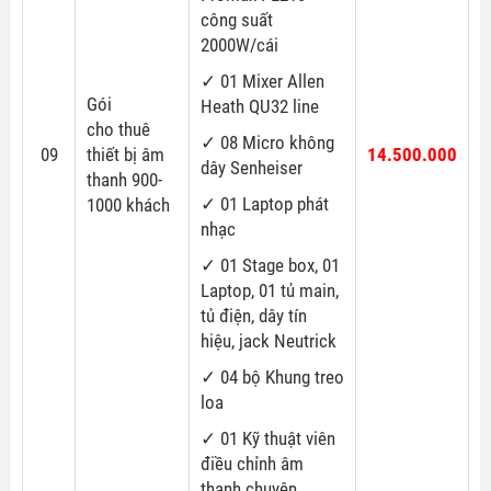
công suất
2000W/cái
✓ 01 Mixer Allen
Gói
Heath QU32 line
cho thuê
✓ 08 Micro không
09
thiết bị âm
14.500.000
dây Senheiser
thanh 900-
✓ 01 Laptop phát
1000 khách
nhạc
✓ 01 Stage box, 01
Laptop, 01 tủ main,
tủ điện, dây tín
hiệu, jack Neutrick
✓ 04 bộ Khung treo
loa
✓ 01 Kỹ thuật viên
điều chỉnh âm
thanh chuyên