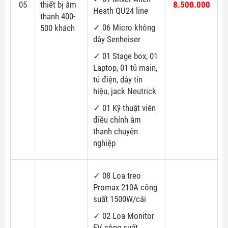
05
thiết bị âm
8.500.000
Heath QU24 line
thanh 400-
✓ 06 Micro không
500 khách
dây Senheiser
✓ 01 Stage box, 01
Laptop, 01 tủ main,
tủ điện, dây tín
hiệu, jack Neutrick
✓
01 Kỹ thuật viên
điều chỉnh âm
thanh chuyên
nghiệp
✓ 08 Loa treo
Promax 210A công
suất 1500W/cái
✓ 02 Loa Monitor
EV công suất