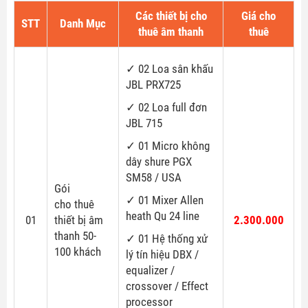
Các thiết bị cho
Giá cho
STT
Danh Mục
thuê âm thanh
thuê
✓ 02 Loa sân khấu
JBL PRX725
✓ 02 Loa full đơn
JBL 715
✓ 01 Micro không
dây shure PGX
SM58 / USA
Gói
✓ 01 Mixer Allen
cho thuê
heath Qu 24 line
01
thiết bị âm
2.300.000
thanh 50-
✓ 01 Hệ thống xử
100 khách
lý tín hiệu DBX /
equalizer /
crossover / Effect
processor