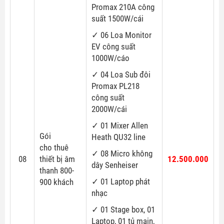
Promax 210A công
suất 1500W/cái
✓ 06 Loa Monitor
EV công suất
1000W/cáo
✓ 04 Loa Sub đôi
Promax PL218
công suất
2000W/cái
✓ 01 Mixer Allen
Gói
Heath QU32 line
cho thuê
✓ 08 Micro không
08
thiết bị âm
12.500.000
dây Senheiser
thanh 800-
✓ 01 Laptop phát
900 khách
nhạc
✓ 01 Stage box, 01
Laptop, 01 tủ main,