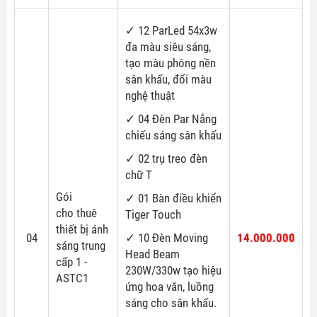
✓ 12 ParLed 54x3w
đa màu siêu sáng,
tạo màu phông nền
sân khấu, đổi màu
nghệ thuật
✓ 04 Đèn Par Nắng
chiếu sáng sân khấu
✓ 02 trụ treo đèn
chữ T
Gói
✓ 01 Bàn điều khiển
cho thuê
Tiger Touch
thiết bị ánh
04
✓ 10 Đèn Moving
14.000.000
sáng trung
Head Beam
cấp 1 -
230W/330w tạo hiệu
ASTC1
ứng hoa văn, luồng
sáng cho sân khấu.