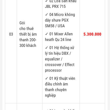
✓ 02 Loa Sân khấu
JBL PRX 715
✓ 04 Micro không
dây shure PGX
Gói
SM58 / USA
cho thuê
✓ 01 Mixer Allen
03
thiết bị âm
5.300.000
heath Qu 24 line
thanh 200-
300 khách
✓ 01 Hệ thống xử
lý tín hiệu DBX /
equalizer /
crossover / Effect
processor
✓ 01 Kỹ thuật viên
điều chỉnh âm
thanh chuyên
nghiệp