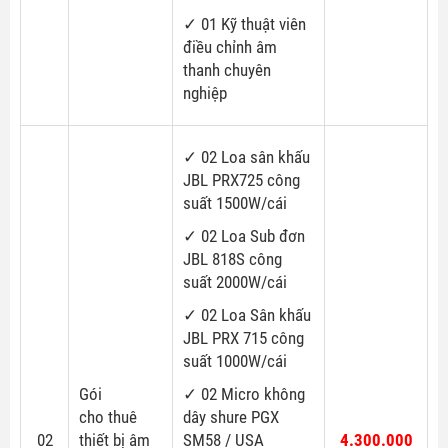
✓ 01 Kỹ thuật viên
điều chỉnh âm
thanh chuyên
nghiệp
✓ 02 Loa sân khấu
JBL PRX725 công
suất 1500W/cái
✓ 02 Loa Sub đơn
JBL 818S công
suất 2000W/cái
✓ 02 Loa Sân khấu
JBL PRX 715 công
suất 1000W/cái
Gói
✓ 02 Micro không
cho thuê
dây shure PGX
02
thiết bị âm
SM58 / USA
4.300.000