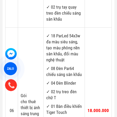
✓ 02 trụ tay quay
treo đèn chiếu sáng
sân khấu
✓ 18 ParLed 54x3w
đa màu siêu sáng,
tạo màu phông nền
sân khấu, đổi màu
nghệ thuật
✓ 08 Đèn Par64
ZALO
chiếu sáng sân khấu
✓ 04 Đèn Blinder
✓ 02 trụ treo đèn
Gói
chữ T
cho thuê
✓ 01 Bàn điều khiển
thiết bị ánh
06
18.000.000
Tiger Touch
sáng trung