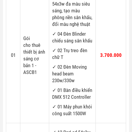
54x3w đa màu siêu
sáng, tạo màu
phông nền sân khấu,
đổi màu nghệ thuật
✓
04 Đèn Blinder
Gói
chiếu sáng sân khấu
cho thuê
✓
02 Trụ treo đèn
thiết bị ánh
01
3.700.000
chữ T
sáng cơ
bản 1 -
✓
02 Đèn Moving
ASCB1
head beam
230w/330w
✓
01 Bàn điều khiển
DMX 512 Controller
✓
01 Máy phun khói
công suất 1500W