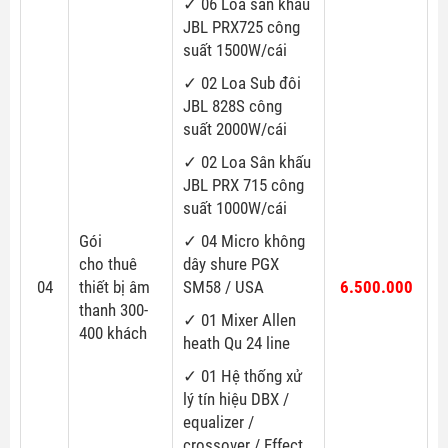
✓ 06 Loa sân khấu
JBL PRX725 công
suất 1500W/cái
✓ 02 Loa Sub đôi
JBL 828S công
suất 2000W/cái
✓ 02 Loa Sân khấu
JBL PRX 715 công
suất 1000W/cái
Gói
✓ 04 Micro không
cho thuê
dây shure PGX
04
thiết bị âm
SM58 / USA
6.500.000
thanh 300-
✓ 01 Mixer Allen
400 khách
heath Qu 24 line
✓ 01 Hệ thống xử
lý tín hiệu DBX /
equalizer /
crossover / Effect