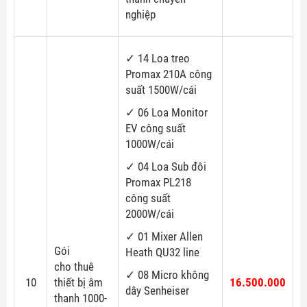
nghiệp
✓ 14 Loa treo
Promax 210A công
suất 1500W/cái
✓ 06 Loa Monitor
EV công suất
1000W/cái
✓ 04 Loa Sub đôi
Promax PL218
công suất
2000W/cái
✓ 01 Mixer Allen
Gói
Heath QU32 line
cho thuê
✓ 08 Micro không
10
thiết bị âm
16.500.000
dây Senheiser
thanh 1000-