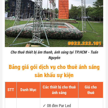
Cho thuê thiết bị âm thanh, ánh sáng tại TP.HCM - Tuấn
Nguyễn
Bảng giá gói dịch vụ cho thuê ánh sáng
sân khấu sự kiện
Các thiết bị cho thuê
Giá cho
STT
Danh Mục
ánh sáng
thuê
✓
08 đèn Par Led