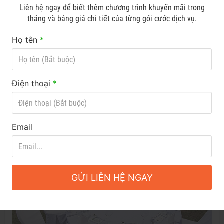
Liên hệ ngay để biết thêm chương trình khuyến mãi trong
tháng và bảng giá chi tiết của từng gói cước dịch vụ.
Họ tên
*
Cho thuê bàn ghế giá rẻ tại quận Gò Vấp
Công ty TNHH Thiết bị Tuấn Nguyễn tự hào là đơn vị cung cấp, cho
Điện thoại
*
thuê bàn ghế giá rẻ, uy tín tại quận Gò Vấp với dịch vụ chất lượng cùng
với giá thành vô cùng ưu đãi.
Email
GỬI LIÊN HỆ NGAY