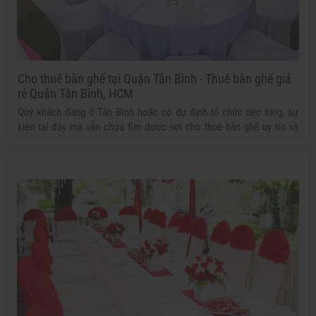
Cho thuê bàn ghế tại Quận Tân Bình - Thuê bàn ghế giá
rẻ Quận Tân Bình, HCM
Quý khách đang ở Tân Bình hoặc có dự định tổ chức tiệc tùng, sự
kiện tại đây mà vẫn chưa tìm được nơi cho thuê bàn ghế uy tín và
thích hợp? Nhanh tay liên hệ ngay với Công ty TNHH Thiết bị Tuấn
Nguyễn để có được dịch vụ tốt nhất cùng mức giá cực ưu đãi!