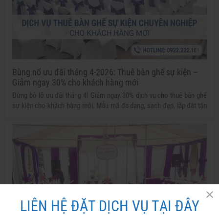
Bùng nổ ưu đãi tháng 4-2026: Thuê bàn ghế sự kiện –
Giảm ngay 30% cho khách hàng mới
Đừng bỏ lỡ ưu đãi tháng 4! Giảm ngay 30% dịch vụ cho thuê bàn ghế
sự kiện cho khách hàng mới. Mẫu mã đa dạng, sạch đẹp, lắp đặt tận
nơi. Liên hệ Tuấn Nguyễn Event nhận báo giá ngay hôm nay!
LIÊN HỆ ĐẶT DỊCH VỤ TẠI ĐÂY