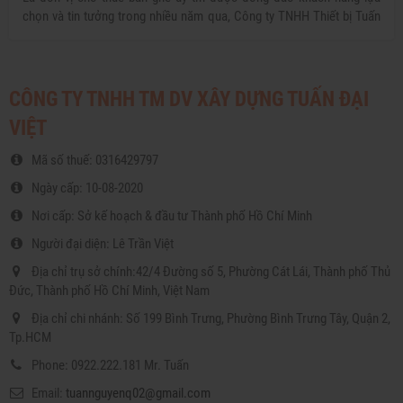
chọn và tin tưởng trong nhiều năm qua, Công ty TNHH Thiết bị Tuấn
Nguyễn luôn cam kết mang đến cho bạn những mẫu bàn ghế chất
lượng cùng giá thành ưu đãi nhất.
CÔNG TY TNHH TM DV XÂY DỰNG TUẤN ĐẠI
VIỆT
Mã số thuế: 0316429797
Ngày cấp: 10-08-2020
Nơi cấp: Sở kế hoạch & đầu tư Thành phố Hồ Chí Minh
Người đại diện: Lê Trần Việt
Địa chỉ trụ sở chính:42/4 Đường số 5, Phường Cát Lái, Thành phố Thủ
Đức, Thành phố Hồ Chí Minh, Việt Nam
Địa chỉ chi nhánh: Số 199 Bình Trưng, Phường Bình Trưng Tây, Quận 2,
Tp.HCM
Phone: 0922.222.181 Mr. Tuấn
Email:
tuannguyenq02@gmail.com