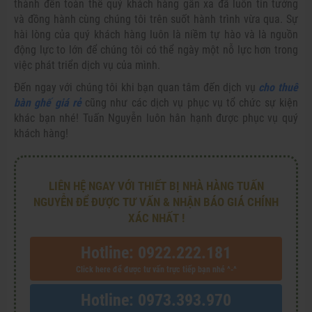
thành đến toàn thể quý khách hàng gần xa đã luôn tin tưởng
và đồng hành cùng chúng tôi trên suốt hành trình vừa qua. Sự
hài lòng của quý khách hàng luôn là niềm tự hào và là nguồn
động lực to lớn để chúng tôi có thể ngày một nỗ lực hơn trong
việc phát triển dịch vụ của mình.
Đến ngay với chúng tôi khi bạn quan tâm đến dịch vụ
cho thuê
bàn ghế giá rẻ
cũng như các dịch vụ phục vụ tổ chức sự kiện
khác bạn nhé! Tuấn Nguyễn luôn hân hạnh được phục vụ quý
khách hàng!
LIÊN HỆ NGAY VỚI THIẾT BỊ NHÀ HÀNG TUẤN
NGUYỄN ĐỂ ĐƯỢC TƯ VẤN & NHẬN BÁO GIÁ CHÍNH
XÁC NHẤT !
Hotline: 0922.222.181
Click here để được tư vấn trực tiếp bạn nhé ^-^
Hotline: 0973.393.970