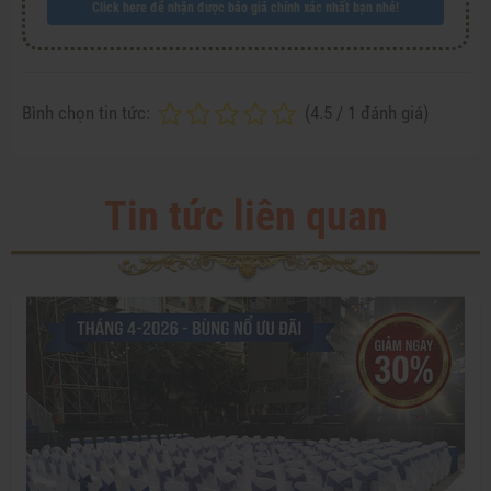
Click here để nhận được báo giá chính xác nhất bạn nhé!
Bình chọn tin tức:
(
4.5
/
1
đánh giá)
Tin tức liên quan