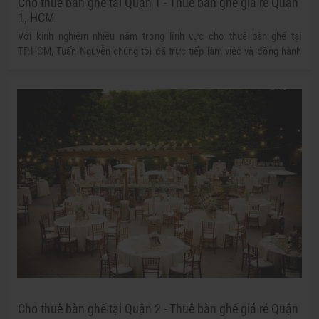
Cho thuê bàn ghế tại Quận 1 - Thuê bàn ghế giá rẻ Quận
1, HCM
Với kinh nghiệm nhiều năm trong lĩnh vực cho thuê bàn ghế tại
TP.HCM, Tuấn Nguyễn chúng tôi đã trực tiếp làm việc và đồng hành
cùng với rất nhiều khách hàng, do đó có thể linh hoạt xử lý và đưa ra
những dịch vụ phù hợp nhất với yêu cầu của quý khách, giúp công tác
tổ chức của bạn trở nên thành công tốt đẹp.
Cho thuê bàn ghế tại Quận 2 - Thuê bàn ghế giá rẻ Quận