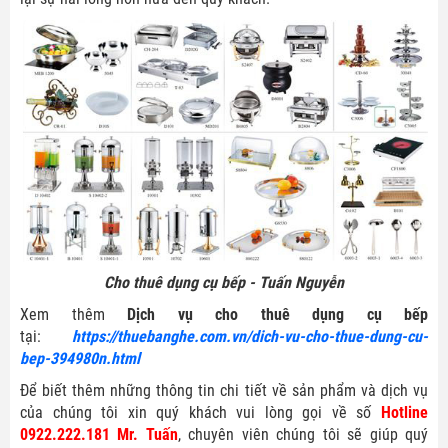
Liên hệ ngay để biết thêm chương trình khuyến mãi trong
tháng và bảng giá chi tiết của từng gói cước dịch vụ.
Họ tên
*
Điện thoại
*
Email
Cho thuê dụng cụ bếp - Tuấn Nguyễn
Xem thêm
Dịch vụ cho thuê dụng cụ bếp
tại:
https://thuebanghe.com.vn/dich-vu-cho-thue-dung-cu-
bep-394980n.html
GỬI LIÊN HỆ NGAY
Để biết thêm những thông tin chi tiết về sản phẩm và dịch vụ
của chúng tôi xin quý khách vui lòng gọi về số
Hotline
0922.222.181 Mr. Tuấn
, chuyên viên chúng tôi sẽ giúp quý