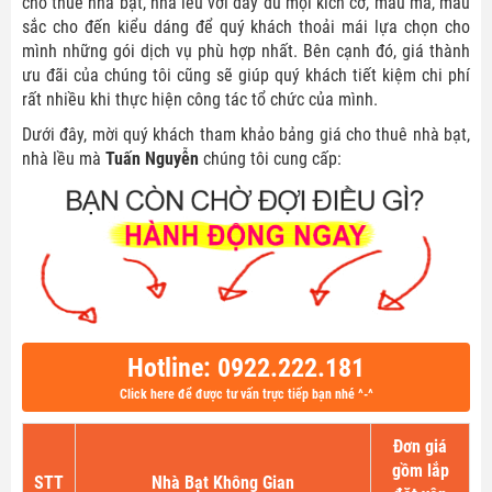
cho thuê nhà bạt, nhà lều với đầy đủ mọi kích cỡ, mẫu mã, màu
sắc cho đến kiểu dáng để quý khách thoải mái lựa chọn cho
mình những gói dịch vụ phù hợp nhất. Bên cạnh đó, giá thành
ưu đãi của chúng tôi cũng sẽ giúp quý khách tiết kiệm chi phí
rất nhiều khi thực hiện công tác tổ chức của mình.
Dưới đây, mời quý khách tham khảo bảng giá cho thuê nhà bạt,
nhà lều mà
Tuấn Nguyễn
chúng tôi cung cấp:
Hotline: 0922.222.181
Click here để được tư vấn trực tiếp bạn nhé ^-^
Đơn giá
gồm lắp
STT
Nhà Bạt Không Gian