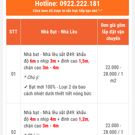
Hotline: 0922.222.181
Click here để được tư vấn trực tiếp bạn nhé ^-^
Đơn giá gồm
STT
Nhà Bạt - Nhà Lều
lắp đặt vận
chuyển
Nhà bat - Nhà lều sắt Ø49: khẩu
độ
6m
x nhịp
3m
+ đỉnh cao
1,5m
,
22.000 -
chân cao
3m - 4m
01
28.000 / 1
* Chú ý:
m2
✓
Bạt mới 100% - Loại 2 da bao
cách nhiệt dưới thiết tiết nóng bức
Nhà bạt - Nhà lều sắt Ø49: khẩu
độ
4m
x nhịp
4m
+ đỉnh cao
1,2m
,
22.000 -
chân cao
3m - 4m
02
28.000 / 1