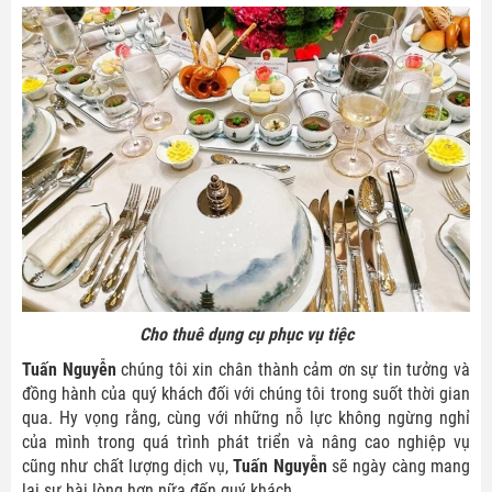
Cho thuê dụng cụ phục vụ tiệc
Tuấn Nguyễn
chúng tôi xin chân thành cảm ơn sự tin tưởng và
đồng hành của quý khách đối với chúng tôi trong suốt thời gian
qua. Hy vọng rằng, cùng với những nỗ lực không ngừng nghỉ
của mình trong quá trình phát triển và nâng cao nghiệp vụ
LIÊN HỆ ĐẶT DỊCH VỤ TẠI ĐÂY
cũng như chất lượng dịch vụ,
Tuấn Nguyễn
sẽ ngày càng mang
lại sự hài lòng hơn nữa đến quý khách.