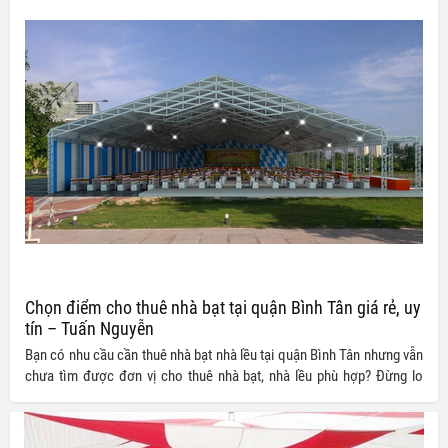
chúng tôi sẽ giúp bạn không còn phải lo sợ những ảnh hưởng thất
thường của thời tiết đến không gian tổ chức chương trình, sự kiện của
bạn. Với đầy đủ mẫu mã, màu sắc và kích cỡ, quý khách có thể thoải
mái lựa chọn cho mình những sản phẩm phù hợp.
Chọn điểm cho thuê nhà bạt tại quận Bình Tân giá rẻ, uy
tín – Tuấn Nguyễn
Bạn có nhu cầu cần thuê nhà bạt nhà lều tại quận Bình Tân nhưng vẫn
chưa tìm được đơn vị cho thuê nhà bạt, nhà lều phù hợp? Đừng lo
lắng, đến với Công ty TNHH Thiết bị Tuấn Nguyễn chúng tôi ngay hôm
nay để có cơ hội sở hữu cho mình những dịch vụ chất lượng cùng
mức giá ưu đãi nhất thị trường.