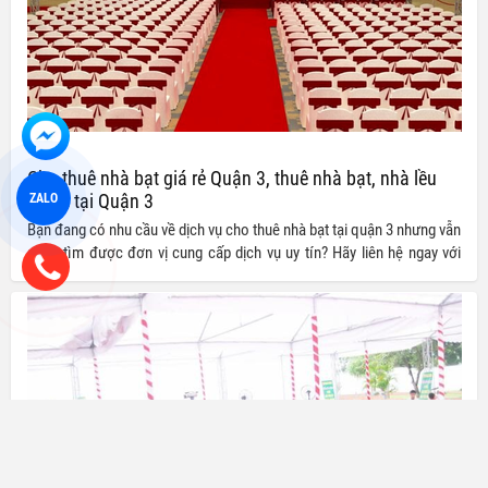
Cho thuê nhà bạt giá rẻ Quận 3, thuê nhà bạt, nhà lều
giá rẻ tại Quận 3
ZALO
Bạn đang có nhu cầu về dịch vụ cho thuê nhà bạt tại quận 3 nhưng vẫn
chưa tìm được đơn vị cung cấp dịch vụ uy tín? Hãy liên hệ ngay với
Công ty TNHH Thiết bị Tuấn Nguyễn chúng tôi để sở hữu ngay những
gói dịch vụ tốt nhất với giá vô cùng ưu đãi.