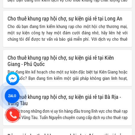
với giá cả phải chăng tại Ninh Thuận? Chúng tôi có giải pháp hoàn hảo
cho mọi sự kiện của bạn!
Cho thuê khung rạp hội chợ, sự kiện giá rẻ tại Long An
Cho dù bạn đang tìm kiếm khung rạp cho một hội chợ thương mại,
một sự kiện công ty hay một đám cưới đáng nhớ, hãy liên hệ với
chúng tôi để được tư vấn và báo giá miễn phí. Với dịch vụ cho thuê
khung rạp sự kiện, hội chợ và đám cưới của chúng tôi, việc tổ chức
sự kiện tại Long An chưa bao giờ dễ dàng và tiết kiệm đến thế!
Cho thuê khung rạp hội chợ, sự kiện giá rẻ tại Kiên
Giang - Phú Quốc
Bạn đang lên kế hoạch cho một sự kiện đặc biệt tại Kiên Giang hoặc
Phú Quốc? Bạn đang tìm kiếm một giải pháp không gian linh hoạt,
chuyên nghiệp mà vẫn tiết kiệm chi phí? Hãy để chúng tôi giới thiệu
đến bạn dịch vụ cho thuê khung rạp hội chợ và sự kiện giá rẻ, đang có
ZALO
Cho thuê khung rạp hội chợ, sự kiện giá rẻ tại Bà Rịa -
chương trình ưu đãi hấp dẫn với mức giảm giá từ 20% đến 30%!
Vùng Tàu
Là một trong những đơn vị uy tín hàng đầu trong lĩnh vực cho thuê rạp
cưới tại Vũng Tàu. Tuấn Nguyễn chuyên cung cấp dịch vụ cho thuê rạp
cưới, hội nghị, sự kiện với chất lượng cao và giá cả cạnh tranh.