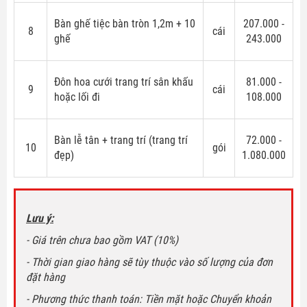
Bàn ghế tiệc bàn tròn 1,2m + 10
207.000 -
8
cái
ghế
243.000
Đôn hoa cưới trang trí sân khấu
81.000 -
9
cái
hoặc lối đi
108.000
Bàn lễ tân + trang trí (trang trí
72.000 -
10
gói
đẹp)
1.080.000
Lưu ý:
- Giá trên chưa bao gồm VAT (10%)
- Thời gian giao hàng sẽ tùy thuộc vào số lượng của đơn
đặt hàng
- Phương thức thanh toán: Tiền mặt hoặc Chuyển khoản