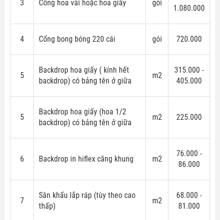
3
Cổng hoa vải hoặc hoa giấy
gói
1.080.000
4
Cổng bong bóng 220 cái
gói
720.000
Backdrop hoa giấy ( kính hết
315.000 -
5
m2
backdrop) có bảng tên ở giữa
405.000
Backdrop hoa giấy (hoa 1/2
5
m2
225.000
backdrop) có bảng tên ở giữa
76.000 -
6
Backdrop in hiflex căng khung
m2
86.000
Sân khấu lắp ráp (tùy theo cao
68.000 -
7
m2
thấp)
81.000