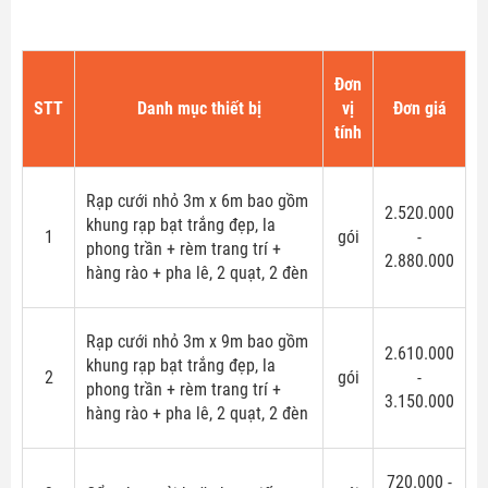
Đơn
STT
Danh mục thiết bị
vị
Đơn giá
tính
Rạp cưới nhỏ 3m x 6m bao gồm
2.520.000
khung rạp bạt trắng đẹp, la
1
gói
-
phong trần + rèm trang trí +
2.880.000
hàng rào + pha lê, 2 quạt, 2 đèn
Rạp cưới nhỏ 3m x 9m bao gồm
2.610.000
khung rạp bạt trắng đẹp,
la
2
gói
-
phong trần + rèm trang trí +
3.150.000
hàng rào + pha lê, 2 quạt, 2 đèn
720.000 -