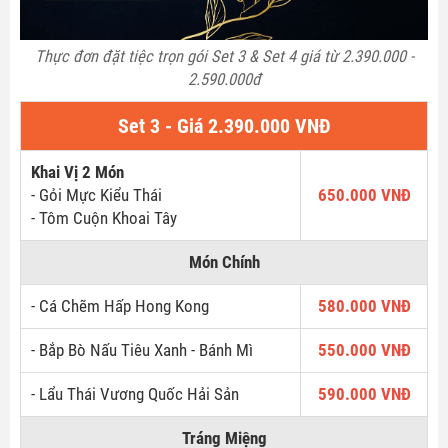
Thực đơn đặt tiệc trọn gói Set 3 & Set 4 giá từ 2.390.000 -
2.590.000đ
Set 3 - Giá 2.390.000 VNĐ
Khai Vị 2 Món
- Gỏi Mực Kiểu Thái
650.000 VNĐ
- Tôm Cuộn Khoai Tây
Món Chính
- Cá Chẽm Hấp Hong Kong
580.000 VNĐ
- Bắp Bò Nấu Tiêu Xanh - Bánh Mì
550.000 VNĐ
- Lẩu Thái Vương Quốc Hải Sản
590.000 VNĐ
Tráng Miệng