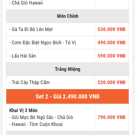
- Chả Giò Hawaii
Món Chính
- Gà Ta Đi Bộ Lên Mẹt
530.000 VNĐ
- Cơm Đặc Biệt Ngọc Bích - Tứ Vị
490.000 VNĐ
- Lẩu Hải Sản
590.000 VNĐ
Tráng Miệng
- Trái Cây Thập Cẩm
220.000 VNĐ
Set 2 - Giá 2.490.000 VNĐ
Khai Vị 3 Món
- Gỏi Mực Bò Ngũ Sắc - Chả Giò
790.000 VNĐ
- Hawaii - Tôm Cuộn Khoai