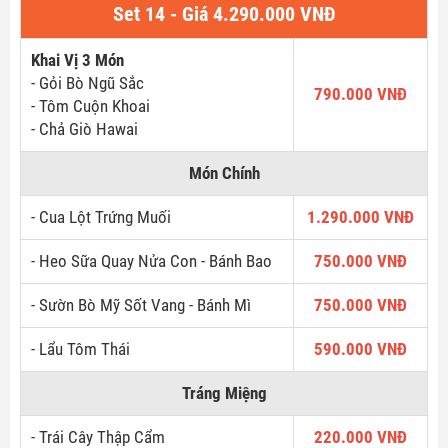
Set 14 - Giá 4.290.000 VNĐ
Khai Vị 3 Món
- Gỏi Bò Ngũ Sắc
790.000 VNĐ
- Tôm Cuộn Khoai
- Chả Giò Hawai
Món Chính
- Cua Lột Trứng Muối
1.290.000 VNĐ
- Heo Sữa Quay Nửa Con - Bánh Bao
750.000 VNĐ
- Sườn Bò Mỹ Sốt Vang - Bánh Mì
750.000 VNĐ
- Lẩu Tôm Thái
590.000 VNĐ
Tráng Miệng
- Trái Cây Thập Cẩm
220.000 VNĐ