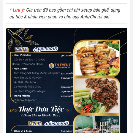
* Lưu ý:
Giá trên đã bao gồm chi phí setup bàn ghế, dụng
cụ tiệc & nhân viên phục vụ cho quý Anh/Chị rồi ak!