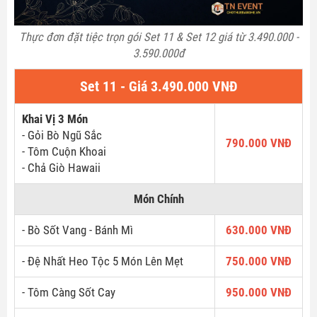
Thực đơn đặt tiệc trọn gói Set 11 & Set 12 giá từ 3.490.000 -
3.590.000đ
Set 11 - Giá 3.490.000 VNĐ
Khai Vị 3 Món
- Gỏi Bò Ngũ Sắc
790.000 VNĐ
- Tôm Cuộn Khoai
- Chả Giò Hawaii
Món Chính
- Bò Sốt Vang - Bánh Mì
630.000 VNĐ
- Đệ Nhất Heo Tộc 5 Món Lên Mẹt
750.000 VNĐ
- Tôm Càng Sốt Cay
950.000 VNĐ