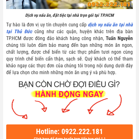
Dịch vụ nấu ăn, đặt tiệc tại nhà trọn gói tại TP.HCM
Tự hào là đơn vị uy tín chuyên cung cấp
dịch vụ nấu ăn tại nhà
tại Thủ Đức
cũng như các quận, huyện khác trên địa bàn
TP.HCM được đông đảo khách hàng công nhận,
Tuấn Nguyễn
chúng tôi luôn đảm bảo mang đến bạn những món ăn ngon,
chất lượng, được chế biến từ các thực phẩm tươi ngon cùng
quy trình chế biến cẩn thận, sạch sẽ. Quý khách có thể tham
khảo ngay các thực đơn của chúng tôi trong nội dung dưới đây
để lựa chọn cho minh những món ăn ưng ý và phù hợp.
Hotline: 0922.222.181
Click here để được tư vấn trực tiếp bạn nhé ^-^