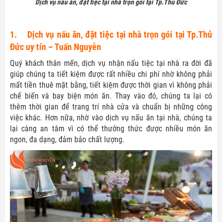
Dịch vụ nấu ăn, đặt tiệc tại nhà trọn gói tại Tp.Thủ Đức
1. Dịch vụ nấu ăn, đặt tiệc tại nhà trọn gói tại Tp.Thủ
Đức uy tín – Tuấn Nguyễn
Quý khách thân mến, dịch vụ nhận nấu tiệc tại nhà ra đời đã
giúp chúng ta tiết kiệm được rất nhiều chi phí nhờ không phải
mất tiền thuê mặt bằng, tiết kiệm được thời gian vì không phải
chế biến và bay biện món ăn. Thay vào đó, chúng ta lại có
thêm thời gian để trang trí nhà cửa và chuẩn bị những công
việc khác. Hơn nữa, nhờ vào dịch vụ nấu ăn tại nhà, chúng ta
lại càng an tâm vì có thể thưởng thức được nhiều món ăn
ngon, đa dạng, đảm bảo chất lượng.