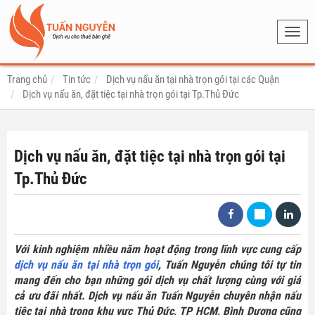
Toggl
navig
Trang chủ
Tin tức
Dịch vụ nấu ăn tại nhà trọn gói tại các Quận
Dịch vụ nấu ăn, đặt tiệc tại nhà trọn gói tại Tp.Thủ Đức
Dịch vụ nấu ăn, đặt tiệc tại nhà trọn gói tại
Tp.Thủ Đức
Với kinh nghiệm nhiều năm hoạt động trong lĩnh vực cung cấp
dịch vụ nấu ăn tại nhà trọn gói
, Tuấn Nguyễn chúng tôi tự tin
mang đến cho bạn những gói dịch vụ chất lượng cùng với giá
cả ưu đãi nhất. Dịch vụ nấu ăn Tuấn Nguyễn chuyên nhận nấu
tiệc tại nhà trong khu vực Thủ Đức, TP HCM, Bình Dương cũng