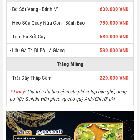
- Bò Sốt Vang - Bánh Mì
630.000 VNĐ
- Heo Sữa Quay Nửa Con - Bánh Bao
750.000 VNĐ
- Tôm Sú Sốt Cay
580.000 VNĐ
- Lẩu Gà Ta Đi Bộ Lá Giang
530.000 VNĐ
Tráng Miệng
- Trái Cây Thập Cẩm
220.000 VNĐ
* Lưu ý:
Giá trên đã bao gồm chi phí setup bàn ghế, dụng
cụ tiệc & nhân viên phục vụ cho quý Anh/Chị rồi ak!