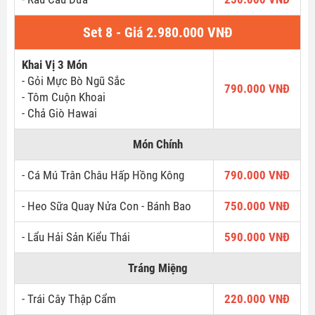
Set 8 - Giá 2.980.000 VNĐ
Khai Vị 3 Món
- Gỏi Mực Bò Ngũ Sắc
790.000 VNĐ
- Tôm Cuộn Khoai
- Chả Giò Hawai
Món Chính
- Cá Mú Trân Châu Hấp Hồng Kông
790.000 VNĐ
- Heo Sữa Quay Nửa Con - Bánh Bao
750.000 VNĐ
- Lẩu Hải Sản Kiểu Thái
590.000 VNĐ
Tráng Miệng
- Trái Cây Thập Cẩm
220.000 VNĐ