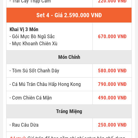
- Trái Cây Thập Cẩm
220.000 VNĐ
Set 4 - Giá 2.590.000 VNĐ
Khai Vị 3 Món
- Gỏi Mực Bò Ngũ Sắc
670.000 VNĐ
- Mực Khoanh Chiên Xù
Món Chính
- Tôm Sú Sốt Chanh Dây
580.000 VNĐ
- Cá Mú Trân Châu Hấp Hong Kong
790.000 VNĐ
- Cơm Chiên Cá Mặn
490.000 VNĐ
Tráng Miệng
- Rau Câu Dừa
250.000 VNĐ