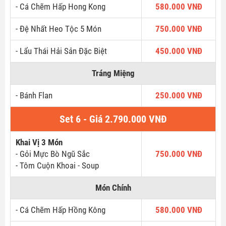
- Cá Chẽm Hấp Hong Kong
580.000 VNĐ
- Đệ Nhất Heo Tộc 5 Món
750.000 VNĐ
- Lẩu Thái Hải Sản Đặc Biệt
450.000 VNĐ
Tráng Miệng
- Bánh Flan
250.000 VNĐ
Set 6 - Giá 2.790.000 VNĐ
Khai Vị 3 Món
- Gỏi Mực Bò Ngũ Sắc
750.000 VNĐ
- Tôm Cuộn Khoai - Soup
Món Chính
- Cá Chẽm Hấp Hồng Kông
580.000 VNĐ