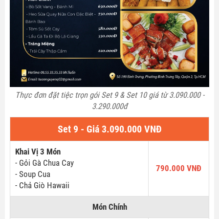
Thực đơn đặt tiệc trọn gói Set 9 & Set 10 giá từ 3.090.000 -
3.290.000đ
Set 9 - Giá 3.090.000 VNĐ
Khai Vị 3 Món
- Gỏi Gà Chua Cay
790.000 VNĐ
- Soup Cua
- Chả Giò Hawaii
Món Chính