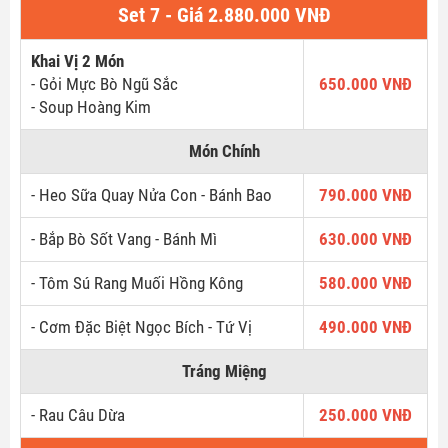
Set 7 - Giá 2.880.000 VNĐ
Khai Vị 2 Món
- Gỏi Mực Bò Ngũ Sắc
650.000 VNĐ
- Soup Hoàng Kim
Món Chính
- Heo Sữa Quay Nửa Con - Bánh Bao
790.000 VNĐ
LIÊN HỆ ĐẶT DỊCH VỤ TẠI ĐÂY
- Bắp Bò Sốt Vang - Bánh Mì
630.000 VNĐ
- Tôm Sú Rang Muối Hồng Kông
580.000 VNĐ
Liên hệ ngay để biết thêm chương trình khuyến mãi trong
tháng và bảng giá chi tiết của từng gói cước dịch vụ.
- Cơm Đặc Biệt Ngọc Bích - Tứ Vị
490.000 VNĐ
Họ tên
*
Tráng Miệng
- Rau Câu Dừa
250.000 VNĐ
Điện thoại
*