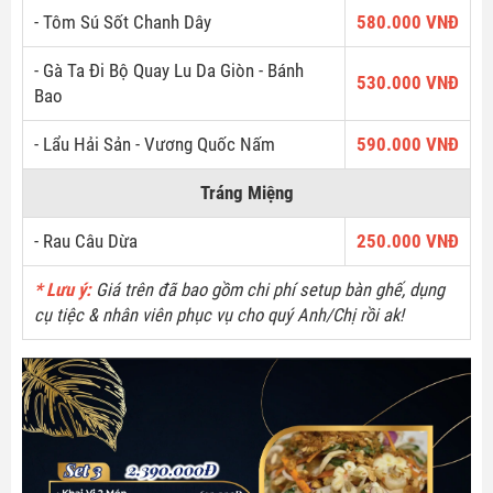
- Tôm Sú Sốt Chanh Dây
580.000 VNĐ
- Gà Ta Đi Bộ Quay Lu Da Giòn - Bánh
530.000 VNĐ
Bao
- Lẩu Hải Sản - Vương Quốc Nấm
590.000 VNĐ
Tráng Miệng
- Rau Câu Dừa
250.000 VNĐ
* Lưu ý:
Giá trên đã bao gồm chi phí setup bàn ghế, dụng
cụ tiệc & nhân viên phục vụ cho quý Anh/Chị rồi ak!