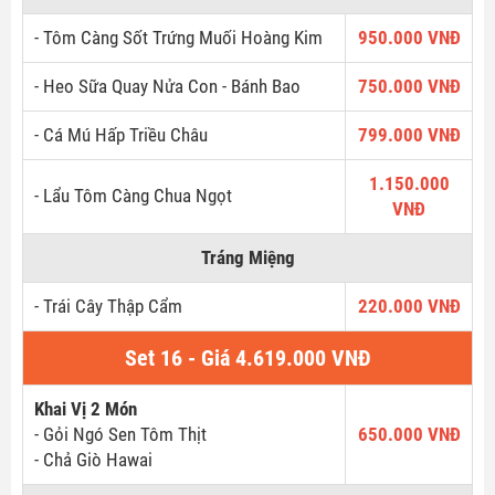
- Tôm Càng Sốt Trứng Muối Hoàng Kim
950.000 VNĐ
- Heo Sữa Quay Nửa Con - Bánh Bao
750.000 VNĐ
- Cá Mú Hấp Triều Châu
799.000 VNĐ
1.150.000
- Lẩu Tôm Càng Chua Ngọt
VNĐ
Tráng Miệng
- Trái Cây Thập Cẩm
220.000 VNĐ
Set 16 - Giá 4.619.000 VNĐ
Khai Vị 2 Món
- Gỏi Ngó Sen Tôm Thịt
650.000 VNĐ
- Chả Giò Hawai