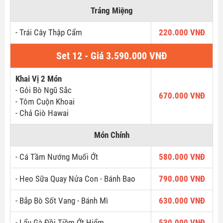
Tráng Miệng
- Trái Cây Thập Cẩm
220.000 VNĐ
Set 12 - Giá 3.590.000 VNĐ
Khai Vị 2 Món
- Gỏi Bò Ngũ Sắc
670.000 VNĐ
- Tôm Cuộn Khoai
- Chả Giò Hawai
Món Chính
- Cá Tầm Nướng Muối Ớt
580.000 VNĐ
- Heo Sữa Quay Nửa Con - Bánh Bao
790.000 VNĐ
- Bắp Bò Sốt Vang - Bánh Mì
630.000 VNĐ
- Lẩu Gà Đồi Tiềm Ớt Hiểm
530.000 VNĐ