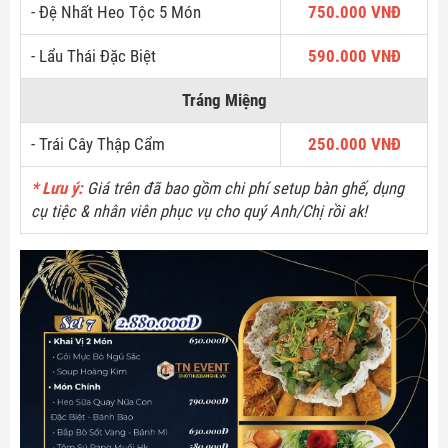
- Đệ Nhất Heo Tộc 5 Món
750.000 VNĐ
- Lẩu Thái Đặc Biệt
590.000 VNĐ
Tráng Miệng
- Trái Cây Thập Cẩm
250.000 VNĐ
* Lưu ý:
Giá trên đã bao gồm chi phí setup bàn ghế, dụng
cụ tiệc & nhân viên phục vụ cho quý Anh/Chị rồi ak!