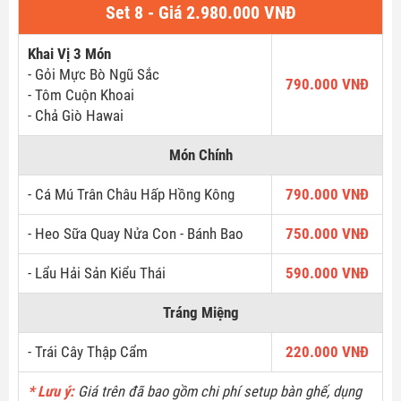
Set 8 - Giá 2.980.000 VNĐ
Khai Vị 3 Món
Email
- Gỏi Mực Bò Ngũ Sắc
790.000 VNĐ
- Tôm Cuộn Khoai
- Chả Giò Hawai
Món Chính
GỬI LIÊN HỆ NGAY
- Cá Mú Trân Châu Hấp Hồng Kông
790.000 VNĐ
- Heo Sữa Quay Nửa Con - Bánh Bao
750.000 VNĐ
- Lẩu Hải Sản Kiểu Thái
590.000 VNĐ
Tráng Miệng
- Trái Cây Thập Cẩm
220.000 VNĐ
* Lưu ý:
Giá trên đã bao gồm chi phí setup bàn ghế, dụng