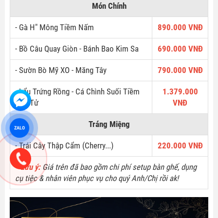
Món Chính
- Gà H" Mông Tiềm Nấm
890.000 VNĐ
- Bồ Câu Quay Giòn - Bánh Bao Kim Sa
690.000 VNĐ
- Sườn Bò Mỹ XO - Măng Tây
790.000 VNĐ
- Lẩu Trứng Rồng - Cá Chình Suối Tiềm
1.379.000
Bao Tử
VNĐ
Tráng Miệng
ZALO
- Trái Cây Thập Cẩm (Cherry...)
220.000 VNĐ
* Lưu ý:
Giá trên đã bao gồm chi phí setup bàn ghế, dụng
cụ tiệc & nhân viên phục vụ cho quý Anh/Chị rồi ak!