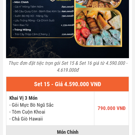
Thực đơn đặt tiệc trọn gói Set 15 & Set 16 giá từ 4.590.000 -
4.619.000đ
Set 15 - Giá 4.590.000 VNĐ
Khai Vị 3 Món
- Gỏi Mực Bò Ngũ Sắc
790.000 VNĐ
- Tôm Cuộn Khoai
- Chả Giò Hawaii
Món Chính