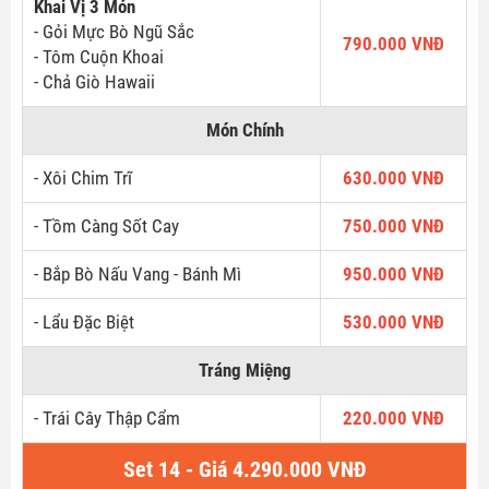
Khai Vị 3 Món
- Gỏi Mực Bò Ngũ Sắc
790.000 VNĐ
- Tôm Cuộn Khoai
- Chả Giò Hawaii
Món Chính
- Xôi Chim Trĩ
630.000 VNĐ
- Tồm Càng Sốt Cay
750.000 VNĐ
- Bắp Bò Nấu Vang - Bánh Mì
950.000 VNĐ
- Lẩu Đặc Biệt
530.000 VNĐ
Tráng Miệng
- Trái Cây Thập Cẩm
220.000 VNĐ
Set 14 - Giá 4.290.000 VNĐ