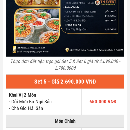
Thực đơn đặt tiệc trọn gói Set 5 & Set 6 giá từ 2.690.000 -
2.790.000đ
Set 5 - Giá 2.690.000 VNĐ
Khai Vị 2 Món
- Gỏi Mực Bò Ngũ Sắc
650.000 VNĐ
- Chả Giò Hải Sản
Món Chính