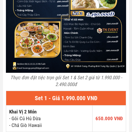
Thực đơn đặt tiệc trọn gói Set 1 & Set 2 giá từ 1.990.000 -
2.490.000đ
Set 1 - Giá 1.990.000 VNĐ
Khai Vị 2 Món
- Gỏi Củ Hủ Dừa
650.000 VNĐ
- Chả Giò Hawaii