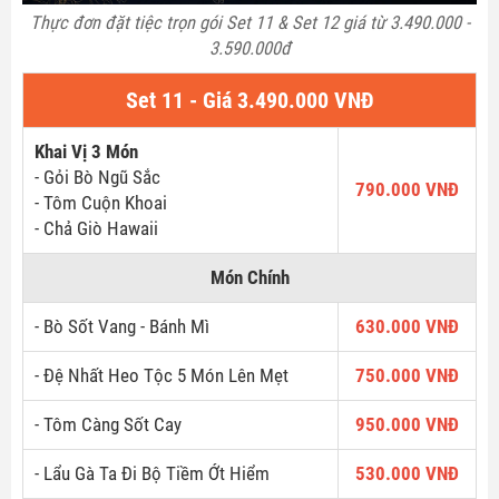
Thực đơn đặt tiệc trọn gói Set 11 & Set 12 giá từ 3.490.000 -
3.590.000đ
Set 11 - Giá 3.490.000 VNĐ
Khai Vị 3 Món
- Gỏi Bò Ngũ Sắc
790.000 VNĐ
- Tôm Cuộn Khoai
- Chả Giò Hawaii
Món Chính
- Bò Sốt Vang - Bánh Mì
630.000 VNĐ
- Đệ Nhất Heo Tộc 5 Món Lên Mẹt
750.000 VNĐ
- Tôm Càng Sốt Cay
950.000 VNĐ
- Lẩu Gà Ta Đi Bộ Tiềm Ớt Hiểm
530.000 VNĐ