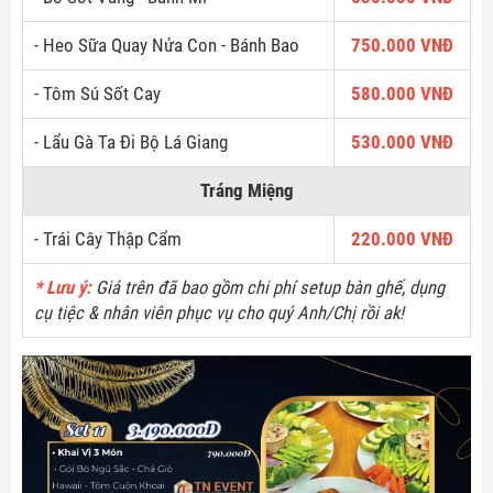
- Heo Sữa Quay Nửa Con - Bánh Bao
750.000 VNĐ
- Tôm Sú Sốt Cay
580.000 VNĐ
- Lẩu Gà Ta Đi Bộ Lá Giang
530.000 VNĐ
Tráng Miệng
- Trái Cây Thập Cẩm
220.000 VNĐ
* Lưu ý:
Giá trên đã bao gồm chi phí setup bàn ghế, dụng
cụ tiệc & nhân viên phục vụ cho quý Anh/Chị rồi ak!