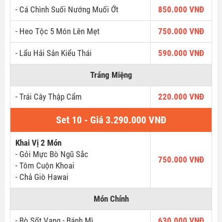
- Cá Chình Suối Nướng Muối Ớt
850.000 VNĐ
- Heo Tộc 5 Món Lên Mẹt
750.000 VNĐ
- Lẩu Hải Sản Kiểu Thái
590.000 VNĐ
Tráng Miệng
- Trái Cây Thập Cẩm
220.000 VNĐ
Set 10 - Giá 3.290.000 VNĐ
Khai Vị 2 Món
- Gỏi Mực Bò Ngũ Sắc
750.000 VNĐ
- Tôm Cuộn Khoai
- Chả Giò Hawai
Món Chính
- Bò Sốt Vang - Bánh Mì
630.000 VNĐ